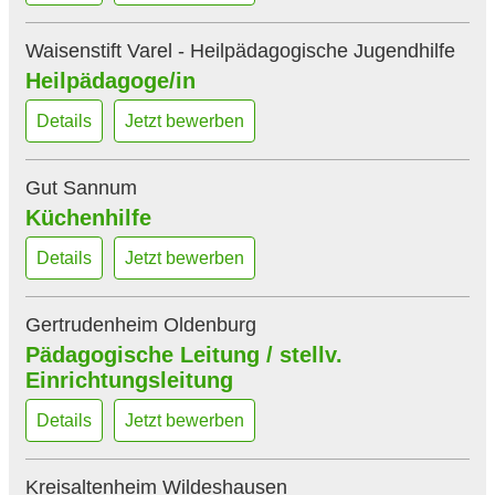
Tagespflege Sophienstift Jever
Waisenstift Varel - Heilpädagogische Jugendhilfe
Tagesstätte Delta und Cafe Deltissima
Heilpädagoge/in
Versorgungskasse Oldenburg
Details
Jetzt bewerben
Von-Aldenburg-Schule
Waisenstift Varel - Heilpädagogische Jugendhilfe
Gut Sannum
Wohn- und Pflegeheim Sanderbusch
Küchenhilfe
Wohngemeinschaft Heidloge
Details
Jetzt bewerben
Wohnheim Bloherfelde
Wohnheim Fichtenstrasse
Gertrudenheim Oldenburg
Wohnheim Friedenstrasse
Pädagogische Leitung / stellv.
Zentrale Pflegesatzstelle
Einrichtungsleitung
Details
Jetzt bewerben
Kreisaltenheim Wildeshausen