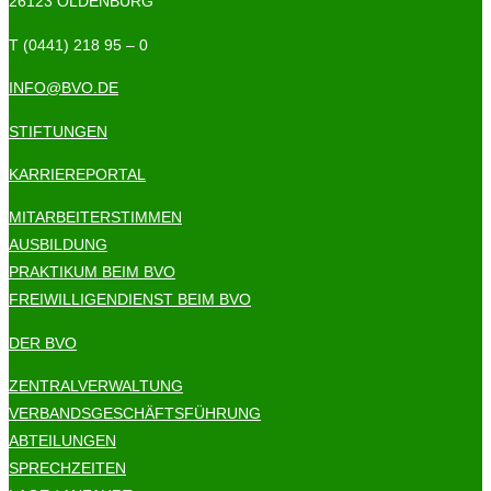
26123 OLDENBURG
T (0441) 218 95 – 0
INFO@BVO.DE
STIFTUNGEN
KARRIEREPORTAL
MITARBEITERSTIMMEN
AUSBILDUNG
PRAKTIKUM BEIM BVO
FREIWILLIGENDIENST BEIM BVO
DER BVO
ZENTRALVERWALTUNG
VERBANDSGESCHÄFTSFÜHRUNG
ABTEILUNGEN
SPRECHZEITEN