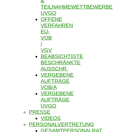
&
TEILNAHMEWETTBEWERBE
UVGO
OFFENE
VERFAHREN
EU-
VOB
/
VGV
BEABSICHTIGTE
BESCHRÄNKTE
AUSSCHR.
VERGEBENE
AUFTRÄGE
VOB/A
VERGEBENE
AUFTRÄGE
UVGO
PRESSE
VIDEOS
PERSONALVERTRETUNG
GESAMTPERSONALRAT