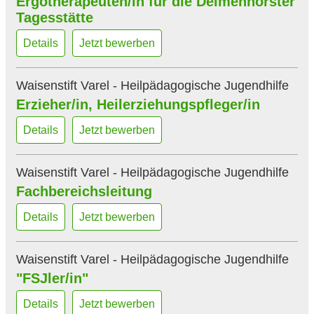
Ergotherapeuten/in für die Delmenhorster
Tagesstätte
Gertrudenheim Oldenburg
Gut Dauelsberg
Details
Jetzt bewerben
Gut Sannum
Kreisaltenheim Wildeshausen
Waisenstift Varel - Heilpädagogische Jugendhilfe
Erzieher/in, Heilerziehungspfleger/in
Oldenburgisch-Ostfriesischer Zweckverband für die
Beseitigung von Tierkörpern
Details
Jetzt bewerben
OOZV
Pflegeheim Bloherfelde
Waisenstift Varel - Heilpädagogische Jugendhilfe
Pflegeheim des oldenburgischen Generalfonds
Fachbereichsleitung
Pflegeheim Haus Christa
Details
Jetzt bewerben
Pflegesatzstelle
Seniorenresidenz Hundsmühlen
Waisenstift Varel - Heilpädagogische Jugendhilfe
Solandis
"FSJler/in"
Sophienstift Jever
Details
Jetzt bewerben
Stiftungen