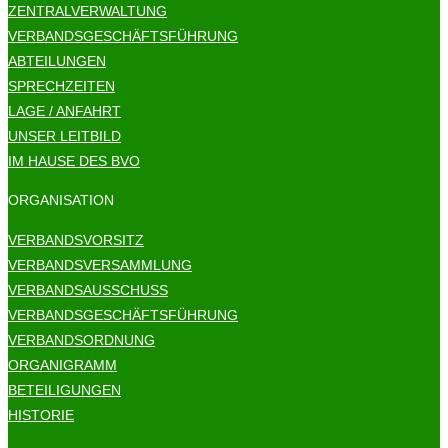
ZENTRALVERWALTUNG
VERBANDSGESCHÄFTSFÜHRUNG
ABTEILUNGEN
SPRECHZEITEN
LAGE / ANFAHRT
UNSER LEITBILD
IM HAUSE DES BVO
ORGANISATION
VERBANDSVORSITZ
VERBANDSVERSAMMLUNG
VERBANDSAUSSCHUSS
VERBANDSGESCHÄFTSFÜHRUNG
VERBANDSORDNUNG
ORGANIGRAMM
BETEILIGUNGEN
HISTORIE