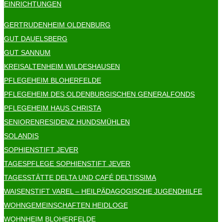
EINRICHTUNGEN
GERTRUDENHEIM OLDENBURG
GUT DAUELSBERG
GUT SANNUM
KREISALTENHEIM WILDESHAUSEN
PFLEGEHEIM BLOHERFELDE
PFLEGEHEIM DES OLDENBURGISCHEN GENERALFONDS
PFLEGEHEIM HAUS CHRISTA
SENIORENRESIDENZ HUNDSMÜHLEN
SOLANDIS
SOPHIENSTIFT JEVER
TAGESPFLEGE SOPHIENSTIFT JEVER
TAGESSTÄTTE DELTA UND CAFÉ DELTISSIMA
WAISENSTIFT VAREL – HEILPÄDAGOGISCHE JUGENDHILFE
WOHNGEMEINSCHAFTEN HEIDLOGE
WOHNHEIM BLOHERFELDE