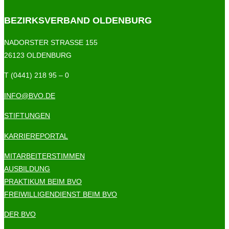
BEZIRKSVERBAND OLDENBURG
NADORSTER STRASSE 155
26123 OLDENBURG
T (0441) 218 95 – 0
INFO@BVO.DE
STIFTUNGEN
KARRIEREPORTAL
MITARBEITERSTIMMEN
AUSBILDUNG
PRAKTIKUM BEIM BVO
FREIWILLIGENDIENST BEIM BVO
DER BVO