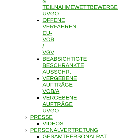
&
TEILNAHMEWETTBEWERBE
UVGO
OFFENE
VERFAHREN
EU-
VOB
/
VGV
BEABSICHTIGTE
BESCHRÄNKTE
AUSSCHR.
VERGEBENE
AUFTRÄGE
VOB/A
VERGEBENE
AUFTRÄGE
UVGO
PRESSE
VIDEOS
PERSONALVERTRETUNG
GESAMTPERSONALRAT