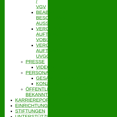
/
VGV
BEABSICHTIGTE
BESCHRÄNKTE
AUSSCHR.
VERGEBENE
AUFTRÄGE
VOB/A
VERGEBENE
AUFTRÄGE
UVGO
PRESSE
VIDEOS
PERSONALVERTRETUNG
GESAMTPERSONALRAT
KONZERNBETRIEBSRAT
ÖFFENTLICHE
BEKANNTMACHUNGEN
KARRIEREPORTAL
EINRICHTUNGEN
STIFTUNGEN
UNTERSTÜTZUNGSPORTAL