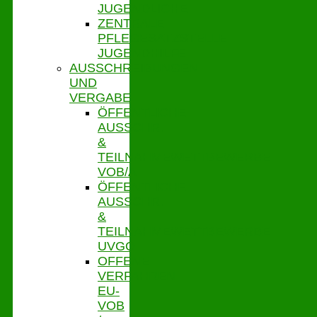
JUGENDLICHE
ZENTRALE
PFLEGESATZSTELLE
JUGENDHILFE
AUSSCHREIBUNGEN
UND
VERGABE
ÖFFENTLICHE
AUSSCHR.
&
TEILNAHMEWETTBEWERBE
VOB/A
ÖFFENTLICHE
AUSSCHR.
&
TEILNAHMEWETTBEWERBE
UVGO
OFFENE
VERFAHREN
EU-
VOB