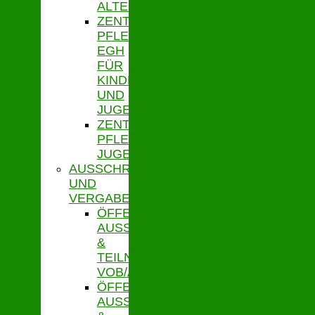
ALTENHILFE
ZENTRALE
PFLEGESATZSTELLE
EGH
FÜR
KINDER
UND
JUGENDLICHE
ZENTRALE
PFLEGESATZSTELLE
JUGENDHILFE
AUSSCHREIBUNGEN
UND
VERGABE
ÖFFENTLICHE
AUSSCHR.
&
TEILNAHMEWETTBEWERBE
VOB/A
ÖFFENTLICHE
AUSSCHR.