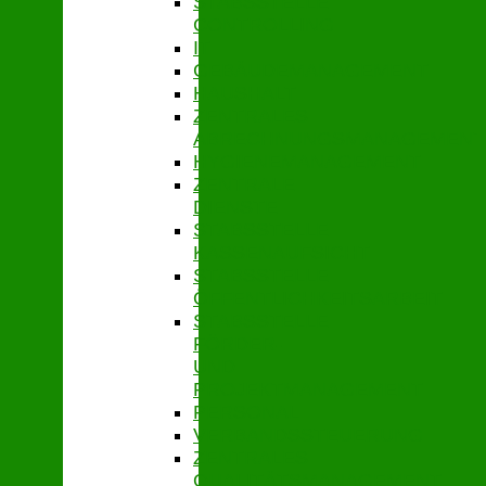
STABSSTELLE
CONTROLLING
IT
GEBÄUDEMANAGEMENT
HAUSHALT
ZENTRALES
ABRECHNUNGSMANAGEMENT
HYGIENEMANAGEMENT
ZENTRALE
DIENSTE
STABSSTELLE
KASSENAUFSICHT
STABSSTELLE
ÖFFENTLICHKEITSARBEIT
STABSSTELLE
FÖRDER-
UND
PROJEKTMANAGEMENT
PERSONAL
VERBANDSSTEUERUNG
ZENTRALES
QUALITÄTSMANAGEMENT