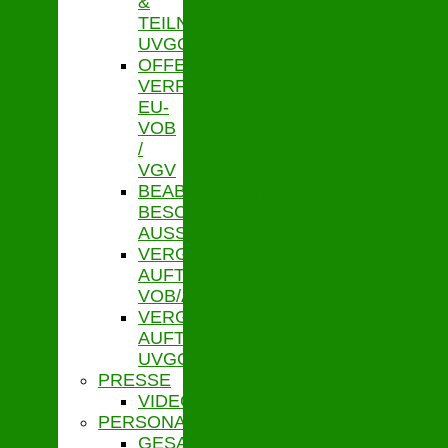
&
TEILNAHMEWETTBEWERBE
UVGO
OFFENE
VERFAHREN
EU-
VOB
/
VGV
BEABSICHTIGTE
BESCHRÄNKTE
AUSSCHR.
VERGEBENE
AUFTRÄGE
VOB/A
VERGEBENE
AUFTRÄGE
UVGO
PRESSE
VIDEOS
PERSONALVERTRETUNG
GESAMTPERSONALRAT