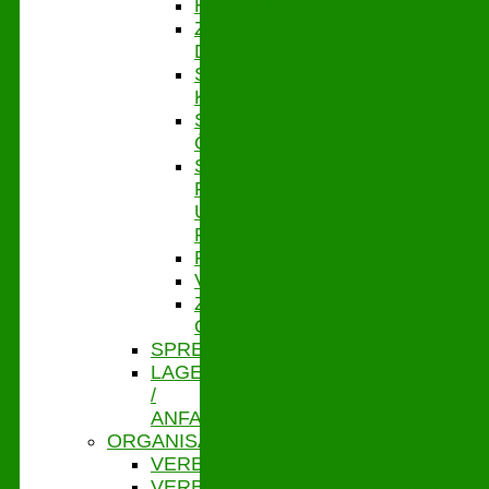
HYGIENEMANAGEMENT
ZENTRALE
DIENSTE
STABSSTELLE
KASSENAUFSICHT
STABSSTELLE
ÖFFENTLICHKEITSARBEIT
STABSSTELLE
FÖRDER-
UND
PROJEKTMANAGEMENT
PERSONAL
VERBANDSSTEUERUNG
ZENTRALES
QUALITÄTSMANAGEMENT
SPRECHZEITEN
LAGE
/
ANFAHRT
ORGANISATION
VERBANDSVORSITZ
VERBANDSGESCHÄFTSFÜHRUNG