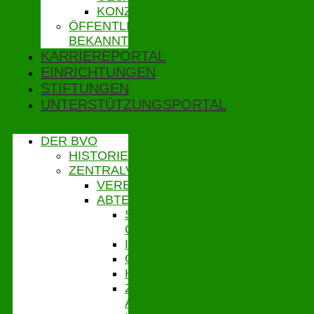
KONZERNBETRIEBSRAT
ÖFFENTLICHE
BEKANNTMACHUNGEN
KARRIEREPORTAL
EINRICHTUNGEN
STIFTUNGEN
UNTERSTÜTZUNGSPORTAL
DER BVO
HISTORIE
ZENTRALVERWALTUNG
VERBANDSGESCHÄFTSFÜHRUNG
ABTEILUNGEN
STABSSTELLE
CONTROLLING
IT
GEBÄUDEMANAGEMENT
HAUSHALT
ZENTRALES
ABRECHNUNGSMANAGEMENT