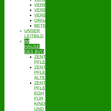
VERBANDSVERSAMMLUNG
VERBANDSAUSSCHUSS
VERBANDSORDNUNG
ORGANIGRAMM
BETEILIGUNGEN
UNSER
LEITBILD
IM
HAUSE
DES BVO
ZENTRALE
PFLEGESATZSTELLE
ZENTRALE
PFLEGESATZSTELLE
ALTENHILFE
ZENTRALE
PFLEGESATZSTELLE
EGH
FÜR
KINDER
UND