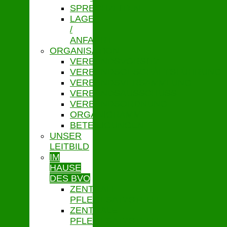
SPRECHZEITEN
LAGE
/
ANFAHRT
ORGANISATION
VERBANDSVORSITZ
VERBANDSGESCHÄFTSFÜHRUNG
VERBANDSVERSAMMLUNG
VERBANDSAUSSCHUSS
VERBANDSORDNUNG
ORGANIGRAMM
BETEILIGUNGEN
UNSER
LEITBILD
IM
HAUSE
DES BVO
ZENTRALE
PFLEGESATZSTELLE
ZENTRALE
PFLEGESATZSTELLE