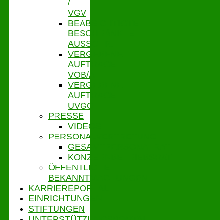
/
VGV
BEABSICHTIGTE
BESCHRÄNKTE
AUSSCHR.
VERGEBENE
AUFTRÄGE
VOB/A
VERGEBENE
AUFTRÄGE
UVGO
PRESSE
VIDEOS
PERSONALVERTRETUNG
GESAMTPERSONALRAT
KONZERNBETRIEBSRAT
ÖFFENTLICHE
BEKANNTMACHUNGEN
KARRIEREPORTAL
EINRICHTUNGEN
STIFTUNGEN
UNTERSTÜTZUNGSPORTAL