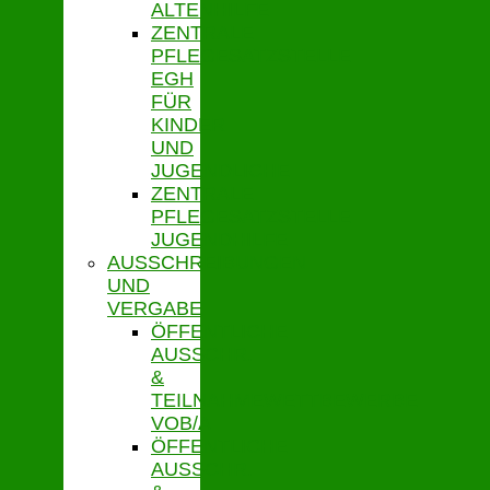
ALTENHILFE
ZENTRALE
PFLEGESATZSTELLE
EGH
FÜR
KINDER
UND
JUGENDLICHE
ZENTRALE
PFLEGESATZSTELLE
JUGENDHILFE
AUSSCHREIBUNGEN
UND
VERGABE
ÖFFENTLICHE
AUSSCHR.
&
TEILNAHMEWETTBEWERBE
VOB/A
ÖFFENTLICHE
AUSSCHR.