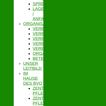
SPRECHZEITEN
LAGE
/
ANFAHRT
ORGANISATION
VERBANDSVORSITZ
VERBANDSGESCHÄFTSFÜHRUNG
VERBANDSVERSAMMLUNG
VERBANDSAUSSCHUSS
VERBANDSORDNUNG
ORGANIGRAMM
BETEILIGUNGEN
UNSER
LEITBILD
IM
HAUSE
DES BVO
ZENTRALE
PFLEGESATZSTELLE
ZENTRALE
PFLEGESATZSTELLE