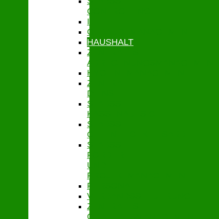
STABSSTELLE
CONTROLLING
IT
GEBÄUDEMANAGEMENT
HAUSHALT
ZENTRALES
ABRECHNUNGSMANAGEMENT
HYGIENEMANAGEMENT
ZENTRALE
DIENSTE
STABSSTELLE
KASSENAUFSICHT
STABSSTELLE
ÖFFENTLICHKEITSARBEIT
STABSSTELLE
FÖRDER-
UND
PROJEKTMANAGEMENT
PERSONAL
VERBANDSSTEUERUNG
ZENTRALES
QUALITÄTSMANAGEMENT