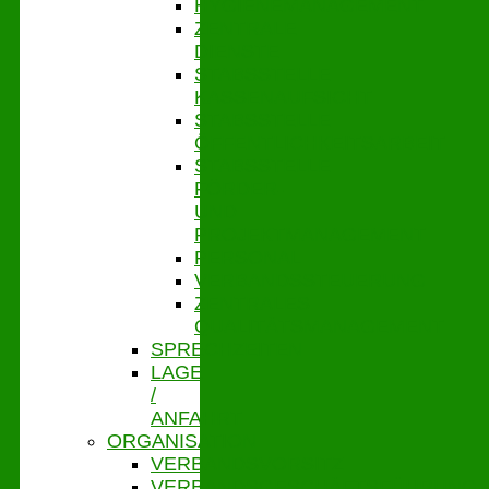
HYGIENEMANAGEMENT
ZENTRALE
DIENSTE
STABSSTELLE
KASSENAUFSICHT
STABSSTELLE
ÖFFENTLICHKEITSARBEIT
STABSSTELLE
FÖRDER-
UND
PROJEKTMANAGEMENT
PERSONAL
VERBANDSSTEUERUNG
ZENTRALES
QUALITÄTSMANAGEMENT
SPRECHZEITEN
LAGE
/
ANFAHRT
ORGANISATION
VERBANDSVORSITZ
VERBANDSGESCHÄFTSFÜHRUNG