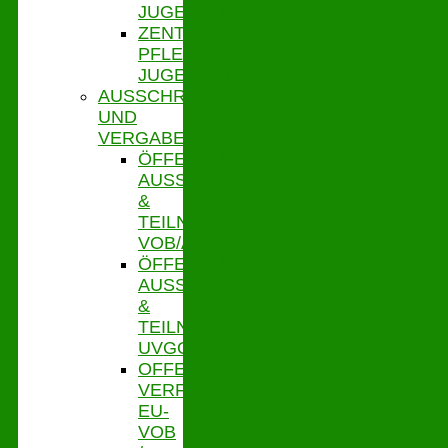
JUGENDLICHE
ZENTRALE
PFLEGESATZSTELLE
JUGENDHILFE
AUSSCHREIBUNGEN
UND
VERGABE
ÖFFENTLICHE
AUSSCHR.
&
TEILNAHMEWETTBEWERBE
VOB/A
ÖFFENTLICHE
AUSSCHR.
&
TEILNAHMEWETTBEWERBE
UVGO
OFFENE
VERFAHREN
EU-
VOB