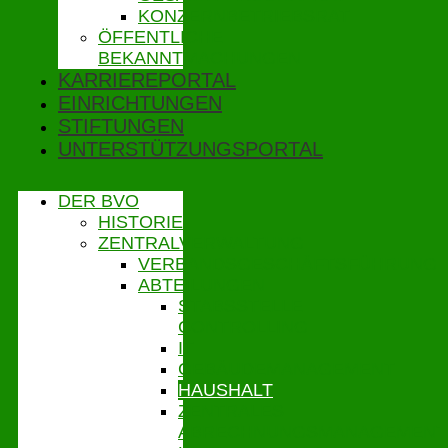
KONZERNBETRIEBSRAT
ÖFFENTLICHE
BEKANNTMACHUNGEN
KARRIEREPORTAL
EINRICHTUNGEN
STIFTUNGEN
UNTERSTÜTZUNGSPORTAL
DER BVO
HISTORIE
ZENTRALVERWALTUNG
VERBANDSGESCHÄFTSFÜHRUNG
ABTEILUNGEN
STABSSTELLE
CONTROLLING
IT
GEBÄUDEMANAGEMENT
HAUSHALT
ZENTRALES
ABRECHNUNGSMANAGEMENT