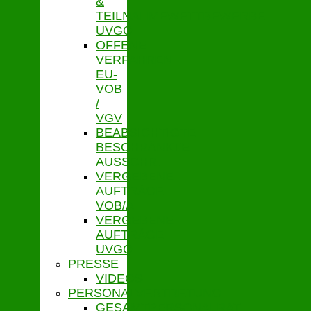
&
TEILNAHMEWETTBEWERBE
UVGO
OFFENE
VERFAHREN
EU-
VOB
/
VGV
BEABSICHTIGTE
BESCHRÄNKTE
AUSSCHR.
VERGEBENE
AUFTRÄGE
VOB/A
VERGEBENE
AUFTRÄGE
UVGO
PRESSE
VIDEOS
PERSONALVERTRETUNG
GESAMTPERSONALRAT