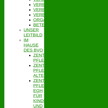
VERBANDSVERSAMMLUNG
VERBANDSAUSSCHUSS
VERBANDSORDNUNG
ORGANIGRAMM
BETEILIGUNGEN
UNSER
LEITBILD
IM
HAUSE
DES BVO
ZENTRALE
PFLEGESATZSTELLE
ZENTRALE
PFLEGESATZSTELLE
ALTENHILFE
ZENTRALE
PFLEGESATZSTELLE
EGH
FÜR
KINDER
UND