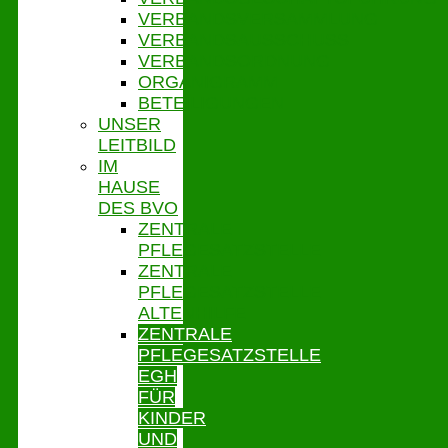
VERBANDSVERSAMMLUNG
VERBANDSAUSSCHUSS
VERBANDSORDNUNG
ORGANIGRAMM
BETEILIGUNGEN
UNSER
LEITBILD
IM
HAUSE
DES BVO
ZENTRALE
PFLEGESATZSTELLE
ZENTRALE
PFLEGESATZSTELLE
ALTENHILFE
ZENTRALE
PFLEGESATZSTELLE
EGH
FÜR
KINDER
UND