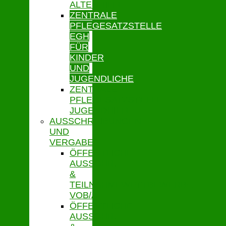
ALTENHILFE
ZENTRALE
PFLEGESATZSTELLE
EGH
FÜR
KINDER
UND
JUGENDLICHE
ZENTRALE
PFLEGESATZSTELLE
JUGENDHILFE
AUSSCHREIBUNGEN
UND
VERGABE
ÖFFENTLICHE
AUSSCHR.
&
TEILNAHMEWETTBEWERBE
VOB/A
ÖFFENTLICHE
AUSSCHR.