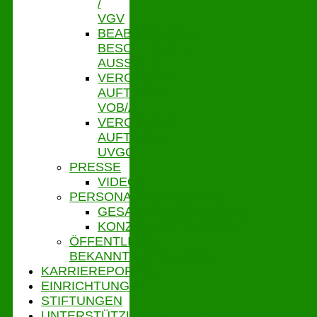
/
VGV
BEABSICHTIGTE
BESCHRÄNKTE
AUSSCHR.
VERGEBENE
AUFTRÄGE
VOB/A
VERGEBENE
AUFTRÄGE
UVGO
PRESSE
VIDEOS
PERSONALVERTRETUNG
GESAMTPERSONALRAT
KONZERNBETRIEBSRAT
ÖFFENTLICHE
BEKANNTMACHUNGEN
KARRIEREPORTAL
EINRICHTUNGEN
STIFTUNGEN
UNTERSTÜTZUNGSPORTAL