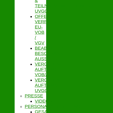
&
TEILNAHMEWETTBEWERBE
UVGO
OFFENE
VERFAHREN
EU-
VOB
/
VGV
BEABSICHTIGTE
BESCHRÄNKTE
AUSSCHR.
VERGEBENE
AUFTRÄGE
VOB/A
VERGEBENE
AUFTRÄGE
UVGO
PRESSE
VIDEOS
PERSONALVERTRETUNG
GESAMTPERSONALRAT