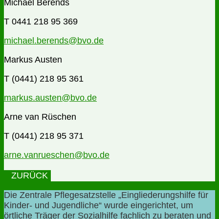
Michael Berends
T 0441 218 95 369
michael.berends@bvo.de
Markus Austen
T (0441) 218 95 361
markus.austen@bvo.de
Arne van Rüschen
T (0441) 218 95 371
arne.vanrueschen@bvo.de
ZURÜCK
Die Zentrale Pflegesatzstelle „Eingliederungshilfe für
Kinder- und Jugendliche“ wurde eingerichtet, um
örtliche Träger der Sozialhilfe fachlich zu beraten und