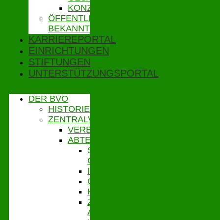
KONZERNBETRIEBSRAT
ÖFFENTLICHE
BEKANNTMACHUNGEN
KARRIEREPORTAL
EINRICHTUNGEN
STIFTUNGEN
UNTERSTÜTZUNGSPORTAL
DER BVO
HISTORIE
ZENTRALVERWALTUNG
VERBANDSGESCHÄFTSFÜHRUNG
ABTEILUNGEN
STABSSTELLE
CONTROLLING
IT
GEBÄUDEMANAGEMENT
HAUSHALT
ZENTRALES
ABRECHNUNGSMANAGEMENT