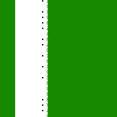
STABSSTELLE
CONTROLLING
IT
GEBÄUDEMANAGEMENT
HAUSHALT
ZENTRALES
ABRECHNUNGSMANAGEMENT
HYGIENEMANAGEMENT
ZENTRALE
DIENSTE
STABSSTELLE
KASSENAUFSICHT
STABSSTELLE
ÖFFENTLICHKEITSARBEIT
STABSSTELLE
FÖRDER-
UND
PROJEKTMANAGEMENT
PERSONAL
VERBANDSSTEUERUNG
ZENTRALES
QUALITÄTSMANAGEMENT