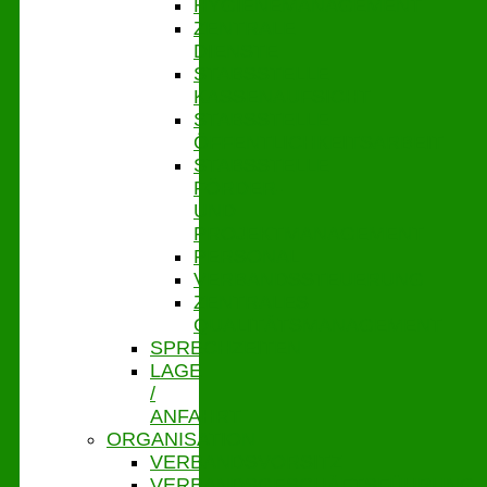
HYGIENEMANAGEMENT
ZENTRALE
DIENSTE
STABSSTELLE
KASSENAUFSICHT
STABSSTELLE
ÖFFENTLICHKEITSARBEIT
STABSSTELLE
FÖRDER-
UND
PROJEKTMANAGEMENT
PERSONAL
VERBANDSSTEUERUNG
ZENTRALES
QUALITÄTSMANAGEMENT
SPRECHZEITEN
LAGE
/
ANFAHRT
ORGANISATION
VERBANDSVORSITZ
VERBANDSGESCHÄFTSFÜHRUNG