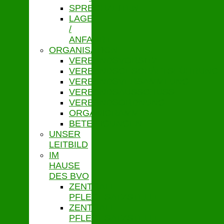
SPRECHZEITEN
LAGE
/
ANFAHRT
ORGANISATION
VERBANDSVORSITZ
VERBANDSGESCHÄFTSFÜHRUNG
VERBANDSVERSAMMLUNG
VERBANDSAUSSCHUSS
VERBANDSORDNUNG
ORGANIGRAMM
BETEILIGUNGEN
UNSER
LEITBILD
IM
HAUSE
DES BVO
ZENTRALE
PFLEGESATZSTELLE
ZENTRALE
PFLEGESATZSTELLE