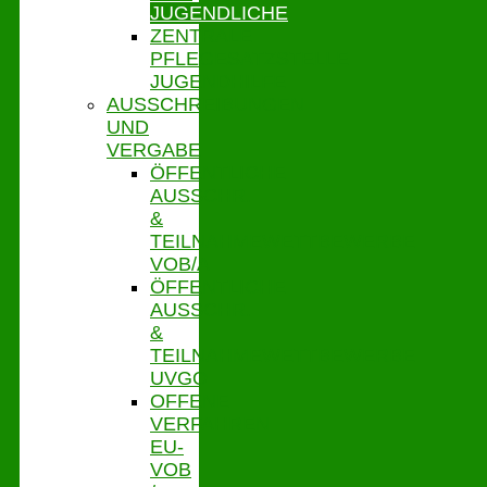
JUGENDLICHE
ZENTRALE
PFLEGESATZSTELLE
JUGENDHILFE
AUSSCHREIBUNGEN
UND
VERGABE
ÖFFENTLICHE
AUSSCHR.
&
TEILNAHMEWETTBEWERBE
VOB/A
ÖFFENTLICHE
AUSSCHR.
&
TEILNAHMEWETTBEWERBE
UVGO
OFFENE
VERFAHREN
EU-
VOB