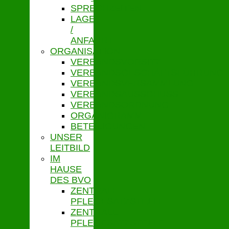
SPRECHZEITEN
LAGE
/
ANFAHRT
ORGANISATION
VERBANDSVORSITZ
VERBANDSGESCHÄFTSFÜHRUNG
VERBANDSVERSAMMLUNG
VERBANDSAUSSCHUSS
VERBANDSORDNUNG
ORGANIGRAMM
BETEILIGUNGEN
UNSER
LEITBILD
IM
HAUSE
DES BVO
ZENTRALE
PFLEGESATZSTELLE
ZENTRALE
PFLEGESATZSTELLE