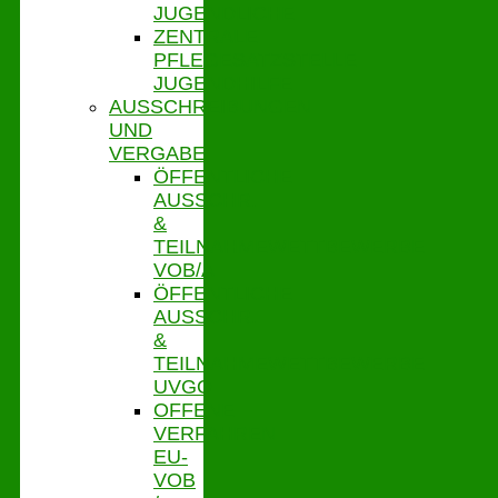
JUGENDLICHE
ZENTRALE
PFLEGESATZSTELLE
JUGENDHILFE
AUSSCHREIBUNGEN
UND
VERGABE
ÖFFENTLICHE
AUSSCHR.
&
TEILNAHMEWETTBEWERBE
VOB/A
ÖFFENTLICHE
AUSSCHR.
&
TEILNAHMEWETTBEWERBE
UVGO
OFFENE
VERFAHREN
EU-
VOB