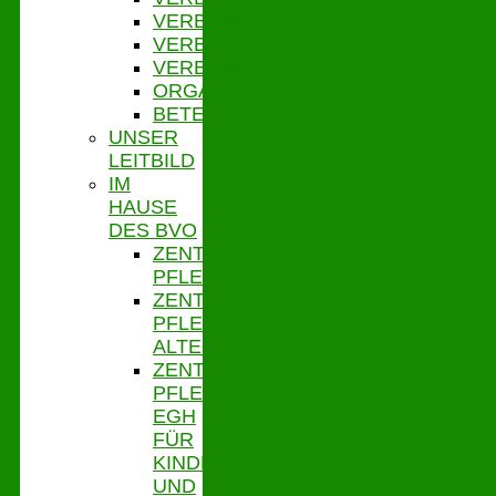
VERBANDSVERSAMMLUNG
VERBANDSAUSSCHUSS
VERBANDSORDNUNG
ORGANIGRAMM
BETEILIGUNGEN
UNSER
LEITBILD
IM
HAUSE
DES BVO
ZENTRALE
PFLEGESATZSTELLE
ZENTRALE
PFLEGESATZSTELLE
ALTENHILFE
ZENTRALE
PFLEGESATZSTELLE
EGH
FÜR
KINDER
UND