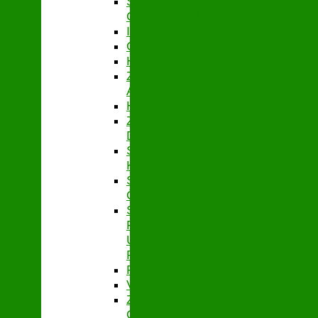
STABSSTELLE
CONTROLLING
IT
GEBÄUDEMANAGEMENT
HAUSHALT
ZENTRALES
ABRECHNUNGSMANAGEMENT
HYGIENEMANAGEMENT
ZENTRALE
DIENSTE
STABSSTELLE
KASSENAUFSICHT
STABSSTELLE
ÖFFENTLICHKEITSARBEIT
STABSSTELLE
FÖRDER-
UND
PROJEKTMANAGEMENT
PERSONAL
VERBANDSSTEUERUNG
ZENTRALES
QUALITÄTSMANAGEMENT