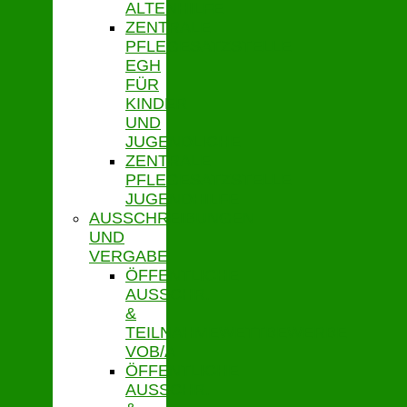
ALTENHILFE
ZENTRALE
PFLEGESATZSTELLE
EGH
FÜR
KINDER
UND
JUGENDLICHE
ZENTRALE
PFLEGESATZSTELLE
JUGENDHILFE
AUSSCHREIBUNGEN
UND
VERGABE
ÖFFENTLICHE
AUSSCHR.
&
TEILNAHMEWETTBEWERBE
VOB/A
ÖFFENTLICHE
AUSSCHR.