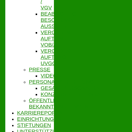
/
VGV
BEABSICHTIGTE
BESCHRÄNKTE
AUSSCHR.
VERGEBENE
AUFTRÄGE
VOB/A
VERGEBENE
AUFTRÄGE
UVGO
PRESSE
VIDEOS
PERSONALVERTRETUNG
GESAMTPERSONALRAT
KONZERNBETRIEBSRAT
ÖFFENTLICHE
BEKANNTMACHUNGEN
KARRIEREPORTAL
EINRICHTUNGEN
STIFTUNGEN
UNTERSTÜTZUNGSPORTAL