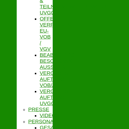
&
TEILNAHMEWETTBEWERBE
UVGO
OFFENE
VERFAHREN
EU-
VOB
/
VGV
BEABSICHTIGTE
BESCHRÄNKTE
AUSSCHR.
VERGEBENE
AUFTRÄGE
VOB/A
VERGEBENE
AUFTRÄGE
UVGO
PRESSE
VIDEOS
PERSONALVERTRETUNG
GESAMTPERSONALRAT