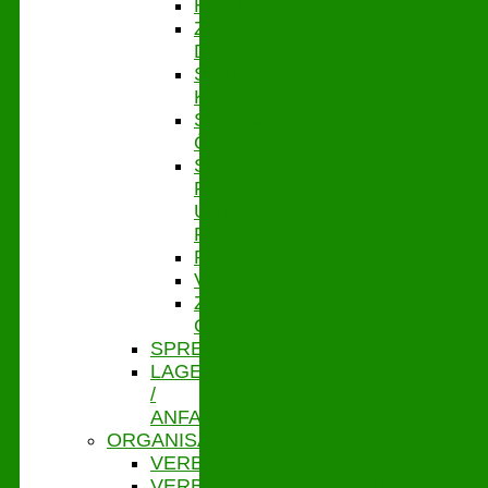
HYGIENEMANAGEMENT
ZENTRALE
DIENSTE
STABSSTELLE
KASSENAUFSICHT
STABSSTELLE
ÖFFENTLICHKEITSARBEIT
STABSSTELLE
FÖRDER-
UND
PROJEKTMANAGEMENT
PERSONAL
VERBANDSSTEUERUNG
ZENTRALES
QUALITÄTSMANAGEMENT
SPRECHZEITEN
LAGE
/
ANFAHRT
ORGANISATION
VERBANDSVORSITZ
VERBANDSGESCHÄFTSFÜHRUNG