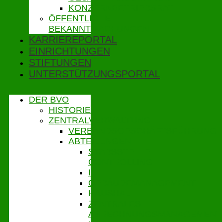
KONZERNBETRIEBSRAT
ÖFFENTLICHE
BEKANNTMACHUNGEN
KARRIEREPORTAL
EINRICHTUNGEN
STIFTUNGEN
UNTERSTÜTZUNGSPORTAL
DER BVO
HISTORIE
ZENTRALVERWALTUNG
VERBANDSGESCHÄFTSFÜHRUNG
ABTEILUNGEN
STABSSTELLE
CONTROLLING
IT
GEBÄUDEMANAGEMENT
HAUSHALT
ZENTRALES
ABRECHNUNGSMANAGEMENT