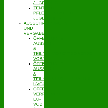
JUGENDLICHE
ZENTRALE
PFLEGESATZSTELLE
JUGENDHILFE
AUSSCHREIBUNGEN
UND
VERGABE
ÖFFENTLICHE
AUSSCHR.
&
TEILNAHMEWETTBEWERBE
VOB/A
ÖFFENTLICHE
AUSSCHR.
&
TEILNAHMEWETTBEWERBE
UVGO
OFFENE
VERFAHREN
EU-
VOB