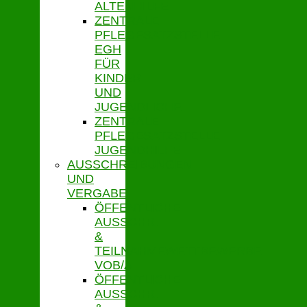
ALTENHILFE
ZENTRALE
PFLEGESATZSTELLE
EGH
FÜR
KINDER
UND
JUGENDLICHE
ZENTRALE
PFLEGESATZSTELLE
JUGENDHILFE
AUSSCHREIBUNGEN
UND
VERGABE
ÖFFENTLICHE
AUSSCHR.
&
TEILNAHMEWETTBEWERBE
VOB/A
ÖFFENTLICHE
AUSSCHR.