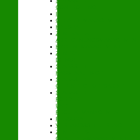
STABSSTELLE
CONTROLLING
IT
GEBÄUDEMANAGEMENT
HAUSHALT
ZENTRALES
ABRECHNUNGSMANAGEMENT
HYGIENEMANAGEMENT
ZENTRALE
DIENSTE
STABSSTELLE
KASSENAUFSICHT
STABSSTELLE
ÖFFENTLICHKEITSARBEIT
STABSSTELLE
FÖRDER-
UND
PROJEKTMANAGEMENT
PERSONAL
VERBANDSSTEUERUNG
ZENTRALES
QUALITÄTSMANAGEMENT