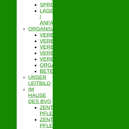
SPRECHZEITEN
LAGE
/
ANFAHRT
ORGANISATION
VERBANDSVORSITZ
VERBANDSGESCHÄFTSFÜHRUNG
VERBANDSVERSAMMLUNG
VERBANDSAUSSCHUSS
VERBANDSORDNUNG
ORGANIGRAMM
BETEILIGUNGEN
UNSER
LEITBILD
IM
HAUSE
DES BVO
ZENTRALE
PFLEGESATZSTELLE
ZENTRALE
PFLEGESATZSTELLE