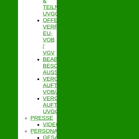
&
TEILNAHMEWETTBEWERBE
UVGO
OFFENE
VERFAHREN
EU-
VOB
/
VGV
BEABSICHTIGTE
BESCHRÄNKTE
AUSSCHR.
VERGEBENE
AUFTRÄGE
VOB/A
VERGEBENE
AUFTRÄGE
UVGO
PRESSE
VIDEOS
PERSONALVERTRETUNG
GESAMTPERSONALRAT