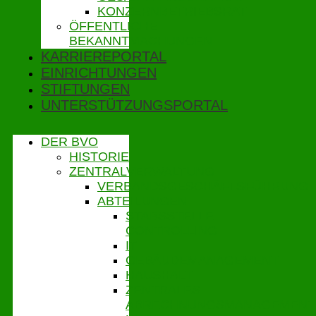
KONZERNBETRIEBSRAT
ÖFFENTLICHE
BEKANNTMACHUNGEN
KARRIEREPORTAL
EINRICHTUNGEN
STIFTUNGEN
UNTERSTÜTZUNGSPORTAL
DER BVO
HISTORIE
ZENTRALVERWALTUNG
VERBANDSGESCHÄFTSFÜHRUNG
ABTEILUNGEN
STABSSTELLE
CONTROLLING
IT
GEBÄUDEMANAGEMENT
HAUSHALT
ZENTRALES
ABRECHNUNGSMANAGEMENT