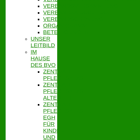
VERBANDSVERSAMMLUNG
VERBANDSAUSSCHUSS
VERBANDSORDNUNG
ORGANIGRAMM
BETEILIGUNGEN
UNSER
LEITBILD
IM
HAUSE
DES BVO
ZENTRALE
PFLEGESATZSTELLE
ZENTRALE
PFLEGESATZSTELLE
ALTENHILFE
ZENTRALE
PFLEGESATZSTELLE
EGH
FÜR
KINDER
UND