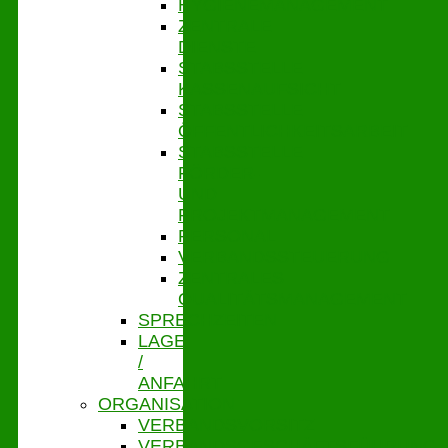
HYGIENEMANAGEMENT
ZENTRALE
DIENSTE
STABSSTELLE
KASSENAUFSICHT
STABSSTELLE
ÖFFENTLICHKEITSARBEIT
STABSSTELLE
FÖRDER-
UND
PROJEKTMANAGEMENT
PERSONAL
VERBANDSSTEUERUNG
ZENTRALES
QUALITÄTSMANAGEMENT
SPRECHZEITEN
LAGE
/
ANFAHRT
ORGANISATION
VERBANDSVORSITZ
VERBANDSGESCHÄFTSFÜHRUNG