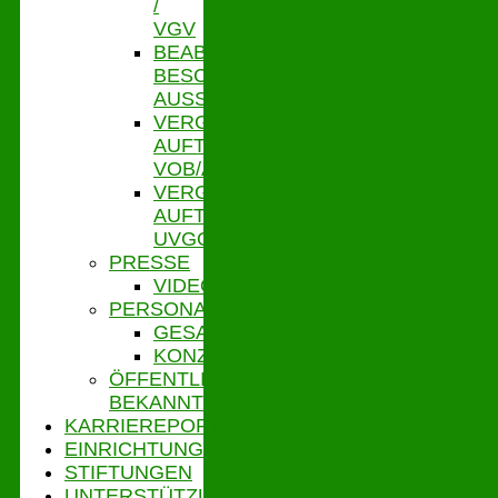
/
VGV
BEABSICHTIGTE
BESCHRÄNKTE
AUSSCHR.
VERGEBENE
AUFTRÄGE
VOB/A
VERGEBENE
AUFTRÄGE
UVGO
PRESSE
VIDEOS
PERSONALVERTRETUNG
GESAMTPERSONALRAT
KONZERNBETRIEBSRAT
ÖFFENTLICHE
BEKANNTMACHUNGEN
KARRIEREPORTAL
EINRICHTUNGEN
STIFTUNGEN
UNTERSTÜTZUNGSPORTAL