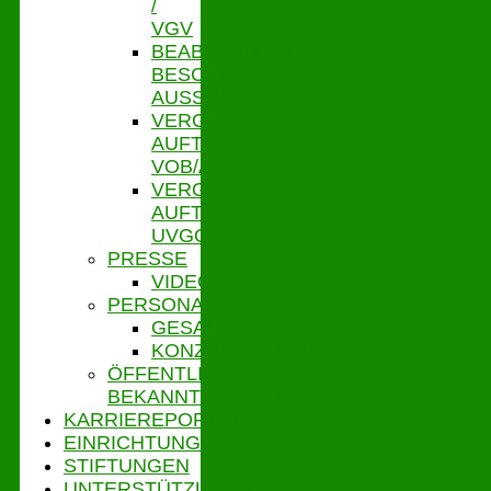
/
VGV
BEABSICHTIGTE
BESCHRÄNKTE
AUSSCHR.
VERGEBENE
AUFTRÄGE
VOB/A
VERGEBENE
AUFTRÄGE
UVGO
PRESSE
VIDEOS
PERSONALVERTRETUNG
GESAMTPERSONALRAT
KONZERNBETRIEBSRAT
ÖFFENTLICHE
BEKANNTMACHUNGEN
KARRIEREPORTAL
EINRICHTUNGEN
STIFTUNGEN
UNTERSTÜTZUNGSPORTAL