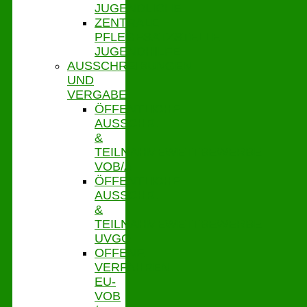
JUGENDLICHE
ZENTRALE
PFLEGESATZSTELLE
JUGENDHILFE
AUSSCHREIBUNGEN
UND
VERGABE
ÖFFENTLICHE
AUSSCHR.
&
TEILNAHMEWETTBEWERBE
VOB/A
ÖFFENTLICHE
AUSSCHR.
&
TEILNAHMEWETTBEWERBE
UVGO
OFFENE
VERFAHREN
EU-
VOB