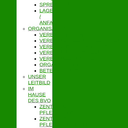
SPRECHZEITEN
LAGE
/
ANFAHRT
ORGANISATION
VERBANDSVORSITZ
VERBANDSGESCHÄFTSFÜHRUNG
VERBANDSVERSAMMLUNG
VERBANDSAUSSCHUSS
VERBANDSORDNUNG
ORGANIGRAMM
BETEILIGUNGEN
UNSER
LEITBILD
IM
HAUSE
DES BVO
ZENTRALE
PFLEGESATZSTELLE
ZENTRALE
PFLEGESATZSTELLE