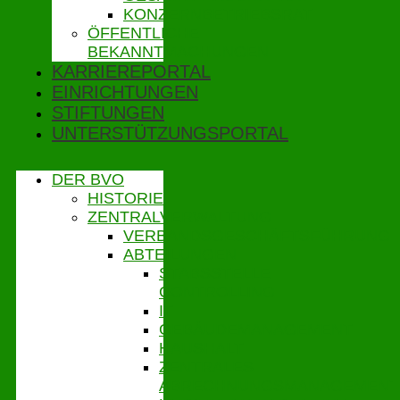
KONZERNBETRIEBSRAT
ÖFFENTLICHE
BEKANNTMACHUNGEN
KARRIEREPORTAL
EINRICHTUNGEN
STIFTUNGEN
UNTERSTÜTZUNGSPORTAL
DER BVO
HISTORIE
ZENTRALVERWALTUNG
VERBANDSGESCHÄFTSFÜHRUNG
ABTEILUNGEN
STABSSTELLE
CONTROLLING
IT
GEBÄUDEMANAGEMENT
HAUSHALT
ZENTRALES
ABRECHNUNGSMANAGEMENT