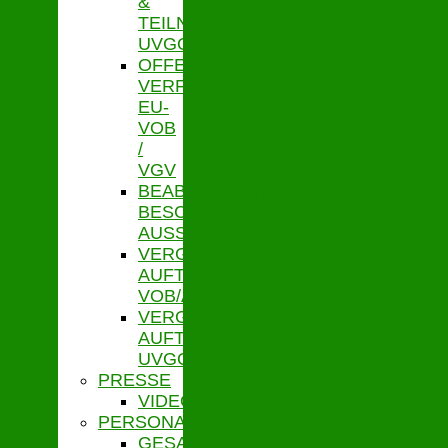
&
TEILNAHMEWETTBEWERBE
UVGO
OFFENE
VERFAHREN
EU-
VOB
/
VGV
BEABSICHTIGTE
BESCHRÄNKTE
AUSSCHR.
VERGEBENE
AUFTRÄGE
VOB/A
VERGEBENE
AUFTRÄGE
UVGO
PRESSE
VIDEOS
PERSONALVERTRETUNG
GESAMTPERSONALRAT