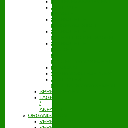
HYGIENEMANAGEMENT
ZENTRALE
DIENSTE
STABSSTELLE
KASSENAUFSICHT
STABSSTELLE
ÖFFENTLICHKEITSARBEIT
STABSSTELLE
FÖRDER-
UND
PROJEKTMANAGEMENT
PERSONAL
VERBANDSSTEUERUNG
ZENTRALES
QUALITÄTSMANAGEMENT
SPRECHZEITEN
LAGE
/
ANFAHRT
ORGANISATION
VERBANDSVORSITZ
VERBANDSGESCHÄFTSFÜHRUNG