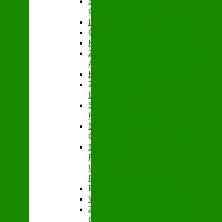
STABSSTELLE
CONTROLLING
IT
GEBÄUDEMANAGEMENT
HAUSHALT
ZENTRALES
ABRECHNUNGSMANAGEMENT
HYGIENEMANAGEMENT
ZENTRALE
DIENSTE
STABSSTELLE
KASSENAUFSICHT
STABSSTELLE
ÖFFENTLICHKEITSARBEIT
STABSSTELLE
FÖRDER-
UND
PROJEKTMANAGEMENT
PERSONAL
VERBANDSSTEUERUNG
ZENTRALES
QUALITÄTSMANAGEMENT