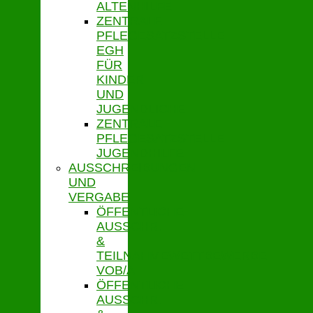
ALTENHILFE
ZENTRALE
PFLEGESATZSTELLE
EGH
FÜR
KINDER
UND
JUGENDLICHE
ZENTRALE
PFLEGESATZSTELLE
JUGENDHILFE
AUSSCHREIBUNGEN
UND
VERGABE
ÖFFENTLICHE
AUSSCHR.
&
TEILNAHMEWETTBEWERBE
VOB/A
ÖFFENTLICHE
AUSSCHR.