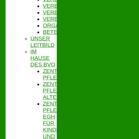
VERBANDSVERSAMMLUNG
VERBANDSAUSSCHUSS
VERBANDSORDNUNG
ORGANIGRAMM
BETEILIGUNGEN
UNSER
LEITBILD
IM
HAUSE
DES BVO
ZENTRALE
PFLEGESATZSTELLE
ZENTRALE
PFLEGESATZSTELLE
ALTENHILFE
ZENTRALE
PFLEGESATZSTELLE
EGH
FÜR
KINDER
UND