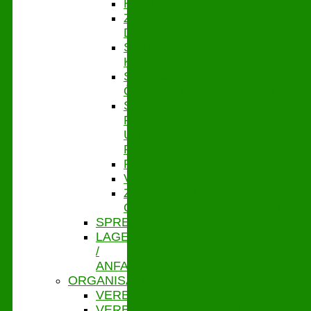
HYGIENEMANAGEMENT
ZENTRALE
DIENSTE
STABSSTELLE
KASSENAUFSICHT
STABSSTELLE
ÖFFENTLICHKEITSARBEIT
STABSSTELLE
FÖRDER-
UND
PROJEKTMANAGEMENT
PERSONAL
VERBANDSSTEUERUNG
ZENTRALES
QUALITÄTSMANAGEMENT
SPRECHZEITEN
LAGE
/
ANFAHRT
ORGANISATION
VERBANDSVORSITZ
VERBANDSGESCHÄFTSFÜHRUNG