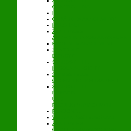
STABSSTELLE
CONTROLLING
IT
GEBÄUDEMANAGEMENT
HAUSHALT
ZENTRALES
ABRECHNUNGSMANAGEMENT
HYGIENEMANAGEMENT
ZENTRALE
DIENSTE
STABSSTELLE
KASSENAUFSICHT
STABSSTELLE
ÖFFENTLICHKEITSARBEIT
STABSSTELLE
FÖRDER-
UND
PROJEKTMANAGEMENT
PERSONAL
VERBANDSSTEUERUNG
ZENTRALES
QUALITÄTSMANAGEMENT