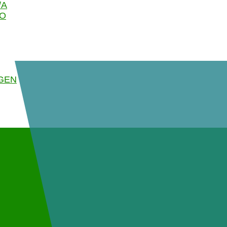
/A
GO
GEN