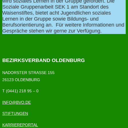
wird soziales Lernen in der Gruppe gefördert. Die
Soziale Gruppenarbeit SEK 1 am Standort des
Waisenstiftes, bietet acht Jugendlichen soziales
Lernen in der Gruppe sowie Bildungs- und
Berufsorientierung an. Für weitere Informationen und
Gespräche stehen wir gerne zur Verfügung.
BEZIRKSVERBAND OLDENBURG
NADORSTER STRASSE 155
26123 OLDENBURG
T (0441) 218 95 – 0
INFO@BVO.DE
STIFTUNGEN
KARRIEREPORTAL