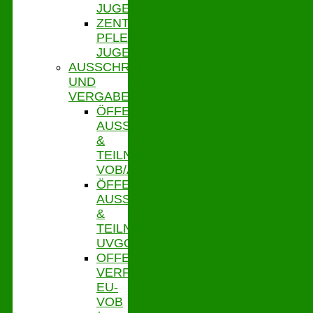
JUGENDLICHE
ZENTRALE
PFLEGESATZSTELLE
JUGENDHILFE
AUSSCHREIBUNGEN
UND
VERGABE
ÖFFENTLICHE
AUSSCHR.
&
TEILNAHMEWETTBEWERBE
VOB/A
ÖFFENTLICHE
AUSSCHR.
&
TEILNAHMEWETTBEWERBE
UVGO
OFFENE
VERFAHREN
EU-
VOB