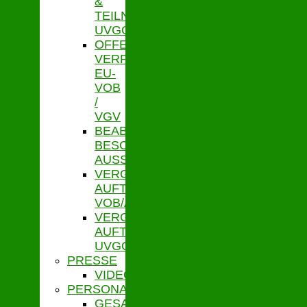
&
TEILNAHMEWETTBEWERBE
UVGO
OFFENE
VERFAHREN
EU-
VOB
/
VGV
BEABSICHTIGTE
BESCHRÄNKTE
AUSSCHR.
VERGEBENE
AUFTRÄGE
VOB/A
VERGEBENE
AUFTRÄGE
UVGO
PRESSE
VIDEOS
PERSONALVERTRETUNG
GESAMTPERSONALRAT