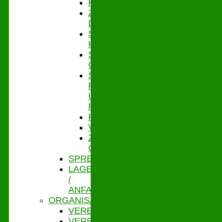
HYGIENEMANAGEMENT
ZENTRALE
DIENSTE
STABSSTELLE
KASSENAUFSICHT
STABSSTELLE
ÖFFENTLICHKEITSARBEIT
STABSSTELLE
FÖRDER-
UND
PROJEKTMANAGEMENT
PERSONAL
VERBANDSSTEUERUNG
ZENTRALES
QUALITÄTSMANAGEMENT
SPRECHZEITEN
LAGE
/
ANFAHRT
ORGANISATION
VERBANDSVORSITZ
VERBANDSGESCHÄFTSFÜHRUNG