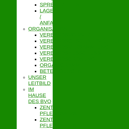
SPRECHZEITEN
LAGE
/
ANFAHRT
ORGANISATION
VERBANDSVORSITZ
VERBANDSGESCHÄFTSFÜHRUNG
VERBANDSVERSAMMLUNG
VERBANDSAUSSCHUSS
VERBANDSORDNUNG
ORGANIGRAMM
BETEILIGUNGEN
UNSER
LEITBILD
IM
HAUSE
DES BVO
ZENTRALE
PFLEGESATZSTELLE
ZENTRALE
PFLEGESATZSTELLE