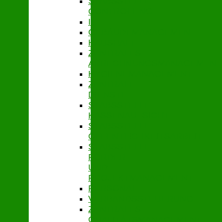
STABSSTELLE
CONTROLLING
IT
GEBÄUDEMANAGEMENT
HAUSHALT
ZENTRALES
ABRECHNUNGSMANAGEMENT
HYGIENEMANAGEMENT
ZENTRALE
DIENSTE
STABSSTELLE
KASSENAUFSICHT
STABSSTELLE
ÖFFENTLICHKEITSARBEIT
STABSSTELLE
FÖRDER-
UND
PROJEKTMANAGEMENT
PERSONAL
VERBANDSSTEUERUNG
ZENTRALES
QUALITÄTSMANAGEMENT