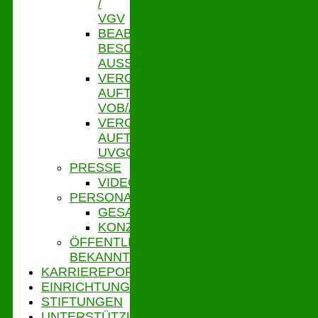
/
VGV
BEABSICHTIGTE
BESCHRÄNKTE
AUSSCHR.
VERGEBENE
AUFTRÄGE
VOB/A
VERGEBENE
AUFTRÄGE
UVGO
PRESSE
VIDEOS
PERSONALVERTRETUNG
GESAMTPERSONALRAT
KONZERNBETRIEBSRAT
ÖFFENTLICHE
BEKANNTMACHUNGEN
KARRIEREPORTAL
EINRICHTUNGEN
STIFTUNGEN
UNTERSTÜTZUNGSPORTAL