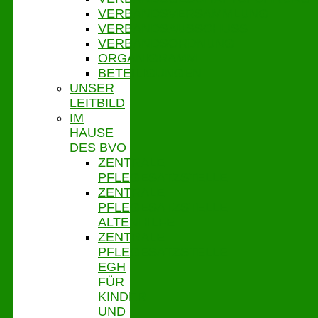
VERBANDSVERSAMMLUNG
VERBANDSAUSSCHUSS
VERBANDSORDNUNG
ORGANIGRAMM
BETEILIGUNGEN
UNSER
LEITBILD
IM
HAUSE
DES BVO
ZENTRALE
PFLEGESATZSTELLE
ZENTRALE
PFLEGESATZSTELLE
ALTENHILFE
ZENTRALE
PFLEGESATZSTELLE
EGH
FÜR
KINDER
UND