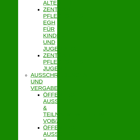
ALTENHILFE
ZENTRALE
PFLEGESATZSTELLE
EGH
FÜR
KINDER
UND
JUGENDLICHE
ZENTRALE
PFLEGESATZSTELLE
JUGENDHILFE
AUSSCHREIBUNGEN
UND
VERGABE
ÖFFENTLICHE
AUSSCHR.
&
TEILNAHMEWETTBEWERBE
VOB/A
ÖFFENTLICHE
AUSSCHR.