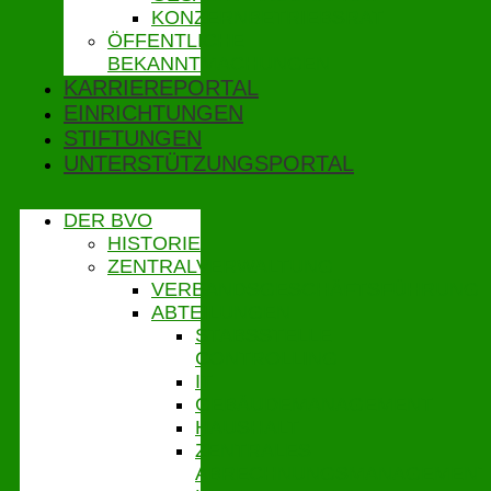
KONZERNBETRIEBSRAT
ÖFFENTLICHE
BEKANNTMACHUNGEN
KARRIEREPORTAL
EINRICHTUNGEN
STIFTUNGEN
UNTERSTÜTZUNGSPORTAL
DER BVO
HISTORIE
ZENTRALVERWALTUNG
VERBANDSGESCHÄFTSFÜHRUNG
ABTEILUNGEN
STABSSTELLE
CONTROLLING
IT
GEBÄUDEMANAGEMENT
HAUSHALT
ZENTRALES
ABRECHNUNGSMANAGEMENT