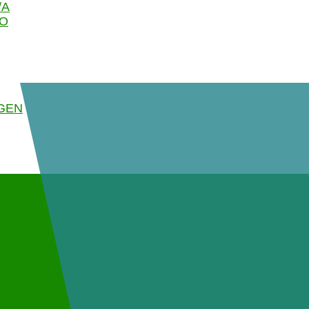
/A
GO
GEN