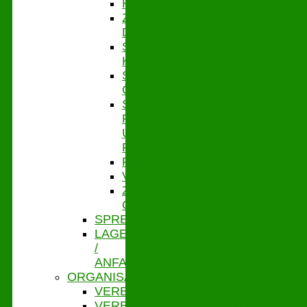
HYGIENEMANAGEMENT
ZENTRALE
DIENSTE
STABSSTELLE
KASSENAUFSICHT
STABSSTELLE
ÖFFENTLICHKEITSARBEIT
STABSSTELLE
FÖRDER-
UND
PROJEKTMANAGEMENT
PERSONAL
VERBANDSSTEUERUNG
ZENTRALES
QUALITÄTSMANAGEMENT
SPRECHZEITEN
LAGE
/
ANFAHRT
ORGANISATION
VERBANDSVORSITZ
VERBANDSGESCHÄFTSFÜHRUNG