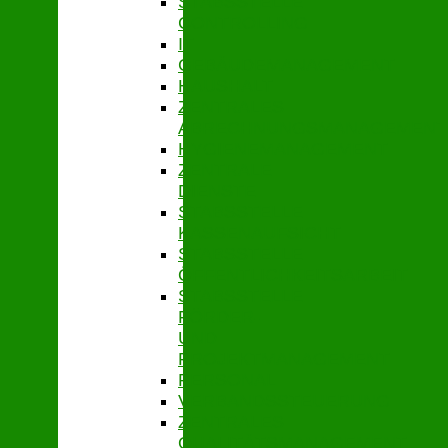
STABSSTELLE
CONTROLLING
IT
GEBÄUDEMANAGEMENT
HAUSHALT
ZENTRALES
ABRECHNUNGSMANAGEMENT
HYGIENEMANAGEMENT
ZENTRALE
DIENSTE
STABSSTELLE
KASSENAUFSICHT
STABSSTELLE
ÖFFENTLICHKEITSARBEIT
STABSSTELLE
FÖRDER-
UND
PROJEKTMANAGEMENT
PERSONAL
VERBANDSSTEUERUNG
ZENTRALES
QUALITÄTSMANAGEMENT