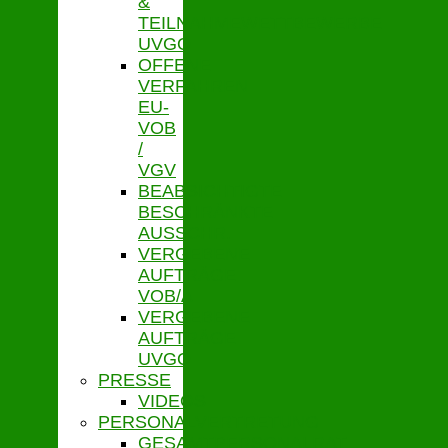
&
TEILNAHMEWETTBEWERBE
UVGO
OFFENE
VERFAHREN
EU-
VOB
/
VGV
BEABSICHTIGTE
BESCHRÄNKTE
AUSSCHR.
VERGEBENE
AUFTRÄGE
VOB/A
VERGEBENE
AUFTRÄGE
UVGO
PRESSE
VIDEOS
PERSONALVERTRETUNG
GESAMTPERSONALRAT