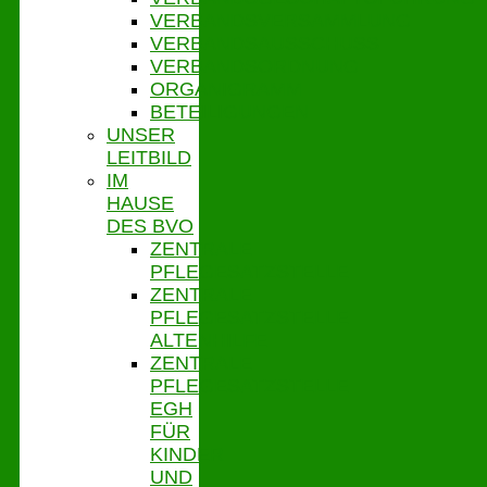
VERBANDSVERSAMMLUNG
VERBANDSAUSSCHUSS
VERBANDSORDNUNG
ORGANIGRAMM
BETEILIGUNGEN
UNSER
LEITBILD
IM
HAUSE
DES BVO
ZENTRALE
PFLEGESATZSTELLE
ZENTRALE
PFLEGESATZSTELLE
ALTENHILFE
ZENTRALE
PFLEGESATZSTELLE
EGH
FÜR
KINDER
UND