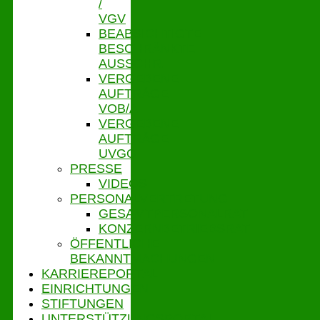
/
VGV
BEABSICHTIGTE
BESCHRÄNKTE
AUSSCHR.
VERGEBENE
AUFTRÄGE
VOB/A
VERGEBENE
AUFTRÄGE
UVGO
PRESSE
VIDEOS
PERSONALVERTRETUNG
GESAMTPERSONALRAT
KONZERNBETRIEBSRAT
ÖFFENTLICHE
BEKANNTMACHUNGEN
KARRIEREPORTAL
EINRICHTUNGEN
STIFTUNGEN
UNTERSTÜTZUNGSPORTAL