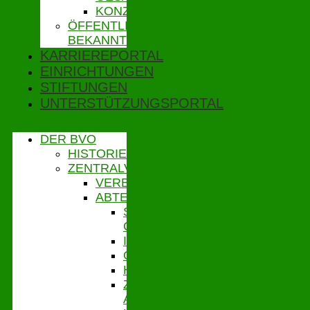
KONZERNBETRIEBSRAT
ÖFFENTLICHE
BEKANNTMACHUNGEN
KARRIEREPORTAL
EINRICHTUNGEN
STIFTUNGEN
UNTERSTÜTZUNGSPORTAL
DER BVO
HISTORIE
ZENTRALVERWALTUNG
VERBANDSGESCHÄFTSFÜHRUNG
ABTEILUNGEN
STABSSTELLE
CONTROLLING
IT
GEBÄUDEMANAGEMENT
HAUSHALT
ZENTRALES
ABRECHNUNGSMANAGEMENT