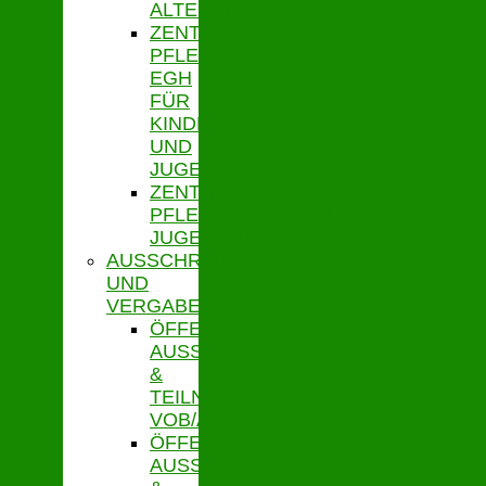
ALTENHILFE
ZENTRALE
PFLEGESATZSTELLE
EGH
FÜR
KINDER
UND
JUGENDLICHE
ZENTRALE
PFLEGESATZSTELLE
JUGENDHILFE
AUSSCHREIBUNGEN
UND
VERGABE
ÖFFENTLICHE
AUSSCHR.
&
TEILNAHMEWETTBEWERBE
VOB/A
ÖFFENTLICHE
AUSSCHR.