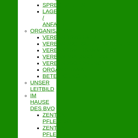
SPRECHZEITEN
LAGE
/
ANFAHRT
ORGANISATION
VERBANDSVORSITZ
VERBANDSGESCHÄFTSFÜHRUNG
VERBANDSVERSAMMLUNG
VERBANDSAUSSCHUSS
VERBANDSORDNUNG
ORGANIGRAMM
BETEILIGUNGEN
UNSER
LEITBILD
IM
HAUSE
DES BVO
ZENTRALE
PFLEGESATZSTELLE
ZENTRALE
PFLEGESATZSTELLE