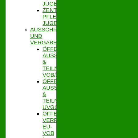
JUGENDLICHE
ZENTRALE
PFLEGESATZSTELLE
JUGENDHILFE
AUSSCHREIBUNGEN
UND
VERGABE
ÖFFENTLICHE
AUSSCHR.
&
TEILNAHMEWETTBEWERBE
VOB/A
ÖFFENTLICHE
AUSSCHR.
&
TEILNAHMEWETTBEWERBE
UVGO
OFFENE
VERFAHREN
EU-
VOB