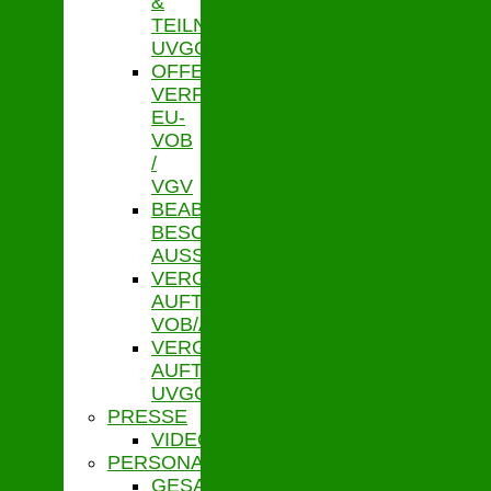
&
TEILNAHMEWETTBEWERBE
UVGO
OFFENE
VERFAHREN
EU-
VOB
/
VGV
BEABSICHTIGTE
BESCHRÄNKTE
AUSSCHR.
VERGEBENE
AUFTRÄGE
VOB/A
VERGEBENE
AUFTRÄGE
UVGO
PRESSE
VIDEOS
PERSONALVERTRETUNG
GESAMTPERSONALRAT