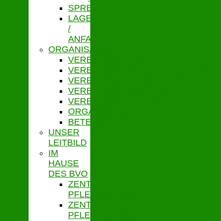
SPRECHZEITEN
LAGE
/
ANFAHRT
ORGANISATION
VERBANDSVORSITZ
VERBANDSGESCHÄFTSFÜHRUNG
VERBANDSVERSAMMLUNG
VERBANDSAUSSCHUSS
VERBANDSORDNUNG
ORGANIGRAMM
BETEILIGUNGEN
UNSER
LEITBILD
IM
HAUSE
DES BVO
ZENTRALE
PFLEGESATZSTELLE
ZENTRALE
PFLEGESATZSTELLE