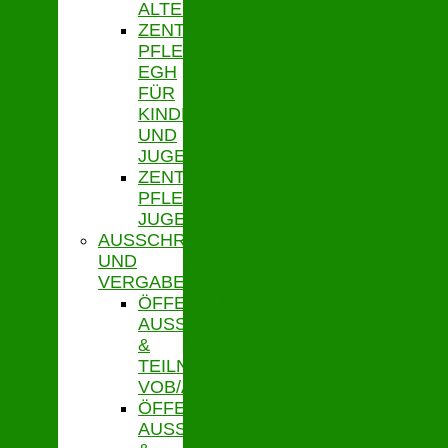
ALTENHILFE
ZENTRALE
PFLEGESATZSTELLE
EGH
FÜR
KINDER
UND
JUGENDLICHE
ZENTRALE
PFLEGESATZSTELLE
JUGENDHILFE
AUSSCHREIBUNGEN
UND
VERGABE
ÖFFENTLICHE
AUSSCHR.
&
TEILNAHMEWETTBEWERBE
VOB/A
ÖFFENTLICHE
AUSSCHR.