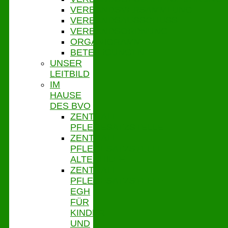
VERBANDSVERSAMMLUNG
VERBANDSAUSSCHUSS
VERBANDSORDNUNG
ORGANIGRAMM
BETEILIGUNGEN
UNSER
LEITBILD
IM
HAUSE
DES BVO
ZENTRALE
PFLEGESATZSTELLE
ZENTRALE
PFLEGESATZSTELLE
ALTENHILFE
ZENTRALE
PFLEGESATZSTELLE
EGH
FÜR
KINDER
UND