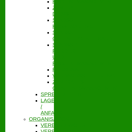
HYGIENEMANAGEMENT
ZENTRALE
DIENSTE
STABSSTELLE
KASSENAUFSICHT
STABSSTELLE
ÖFFENTLICHKEITSARBEIT
STABSSTELLE
FÖRDER-
UND
PROJEKTMANAGEMENT
PERSONAL
VERBANDSSTEUERUNG
ZENTRALES
QUALITÄTSMANAGEMENT
SPRECHZEITEN
LAGE
/
ANFAHRT
ORGANISATION
VERBANDSVORSITZ
VERBANDSGESCHÄFTSFÜHRUNG