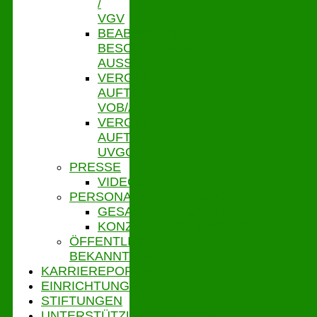
/
VGV
BEABSICHTIGTE
BESCHRÄNKTE
AUSSCHR.
VERGEBENE
AUFTRÄGE
VOB/A
VERGEBENE
AUFTRÄGE
UVGO
PRESSE
VIDEOS
PERSONALVERTRETUNG
GESAMTPERSONALRAT
KONZERNBETRIEBSRAT
ÖFFENTLICHE
BEKANNTMACHUNGEN
KARRIEREPORTAL
EINRICHTUNGEN
STIFTUNGEN
UNTERSTÜTZUNGSPORTAL