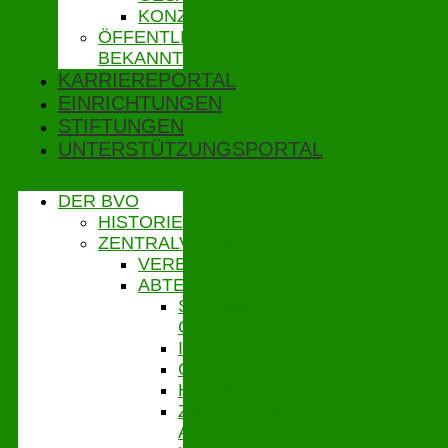
KONZERNBETRIEBSRAT
ÖFFENTLICHE
BEKANNTMACHUNGEN
KARRIEREPORTAL
EINRICHTUNGEN
STIFTUNGEN
UNTERSTÜTZUNGSPORTAL
DER BVO
HISTORIE
ZENTRALVERWALTUNG
VERBANDSGESCHÄFTSFÜHRUNG
ABTEILUNGEN
STABSSTELLE
CONTROLLING
IT
GEBÄUDEMANAGEMENT
HAUSHALT
ZENTRALES
ABRECHNUNGSMANAGEMENT