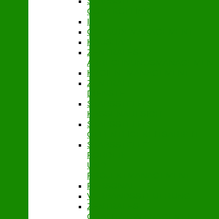
STABSSTELLE
CONTROLLING
IT
GEBÄUDEMANAGEMENT
HAUSHALT
ZENTRALES
ABRECHNUNGSMANAGEMENT
HYGIENEMANAGEMENT
ZENTRALE
DIENSTE
STABSSTELLE
KASSENAUFSICHT
STABSSTELLE
ÖFFENTLICHKEITSARBEIT
STABSSTELLE
FÖRDER-
UND
PROJEKTMANAGEMENT
PERSONAL
VERBANDSSTEUERUNG
ZENTRALES
QUALITÄTSMANAGEMENT