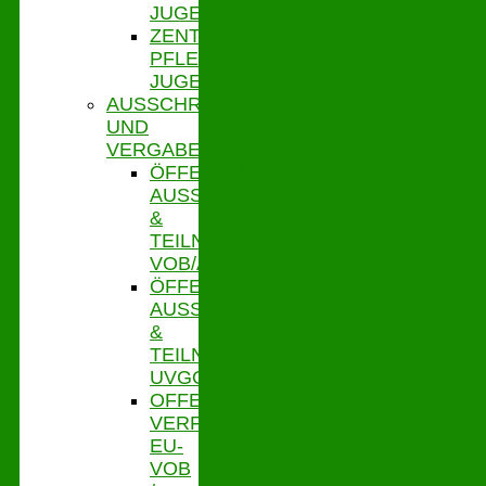
JUGENDLICHE
ZENTRALE
PFLEGESATZSTELLE
JUGENDHILFE
AUSSCHREIBUNGEN
UND
VERGABE
ÖFFENTLICHE
AUSSCHR.
&
TEILNAHMEWETTBEWERBE
VOB/A
ÖFFENTLICHE
AUSSCHR.
&
TEILNAHMEWETTBEWERBE
UVGO
OFFENE
VERFAHREN
EU-
VOB