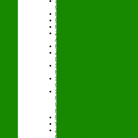
STABSSTELLE
CONTROLLING
IT
GEBÄUDEMANAGEMENT
HAUSHALT
ZENTRALES
ABRECHNUNGSMANAGEMENT
HYGIENEMANAGEMENT
ZENTRALE
DIENSTE
STABSSTELLE
KASSENAUFSICHT
STABSSTELLE
ÖFFENTLICHKEITSARBEIT
STABSSTELLE
FÖRDER-
UND
PROJEKTMANAGEMENT
PERSONAL
VERBANDSSTEUERUNG
ZENTRALES
QUALITÄTSMANAGEMENT