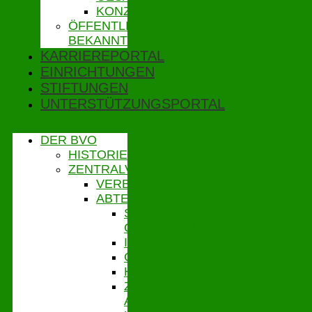
KONZERNBETRIEBSRAT
ÖFFENTLICHE
BEKANNTMACHUNGEN
KARRIEREPORTAL
EINRICHTUNGEN
STIFTUNGEN
UNTERSTÜTZUNGSPORTAL
DER BVO
HISTORIE
ZENTRALVERWALTUNG
VERBANDSGESCHÄFTSFÜHRUNG
ABTEILUNGEN
STABSSTELLE
CONTROLLING
IT
GEBÄUDEMANAGEMENT
HAUSHALT
ZENTRALES
ABRECHNUNGSMANAGEMENT