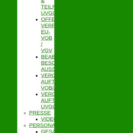
&
TEILNAHMEWETTBEWERBE
UVGO
OFFENE
VERFAHREN
EU-
VOB
/
VGV
BEABSICHTIGTE
BESCHRÄNKTE
AUSSCHR.
VERGEBENE
AUFTRÄGE
VOB/A
VERGEBENE
AUFTRÄGE
UVGO
PRESSE
VIDEOS
PERSONALVERTRETUNG
GESAMTPERSONALRAT