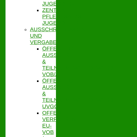
JUGENDLICHE
ZENTRALE
PFLEGESATZSTELLE
JUGENDHILFE
AUSSCHREIBUNGEN
UND
VERGABE
ÖFFENTLICHE
AUSSCHR.
&
TEILNAHMEWETTBEWERBE
VOB/A
ÖFFENTLICHE
AUSSCHR.
&
TEILNAHMEWETTBEWERBE
UVGO
OFFENE
VERFAHREN
EU-
VOB