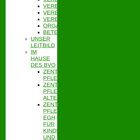
VERBANDSVERSAMMLUNG
VERBANDSAUSSCHUSS
VERBANDSORDNUNG
ORGANIGRAMM
BETEILIGUNGEN
UNSER
LEITBILD
IM
HAUSE
DES BVO
ZENTRALE
PFLEGESATZSTELLE
ZENTRALE
PFLEGESATZSTELLE
ALTENHILFE
ZENTRALE
PFLEGESATZSTELLE
EGH
FÜR
KINDER
UND