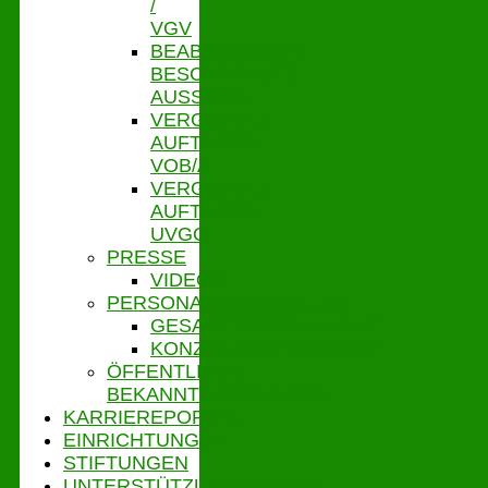
/
VGV
BEABSICHTIGTE
BESCHRÄNKTE
AUSSCHR.
VERGEBENE
AUFTRÄGE
VOB/A
VERGEBENE
AUFTRÄGE
UVGO
PRESSE
VIDEOS
PERSONALVERTRETUNG
GESAMTPERSONALRAT
KONZERNBETRIEBSRAT
ÖFFENTLICHE
BEKANNTMACHUNGEN
KARRIEREPORTAL
EINRICHTUNGEN
STIFTUNGEN
UNTERSTÜTZUNGSPORTAL