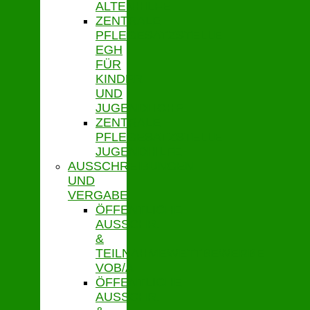
ALTENHILFE
ZENTRALE
PFLEGESATZSTELLE
EGH
FÜR
KINDER
UND
JUGENDLICHE
ZENTRALE
PFLEGESATZSTELLE
JUGENDHILFE
AUSSCHREIBUNGEN
UND
VERGABE
ÖFFENTLICHE
AUSSCHR.
&
TEILNAHMEWETTBEWERBE
VOB/A
ÖFFENTLICHE
AUSSCHR.