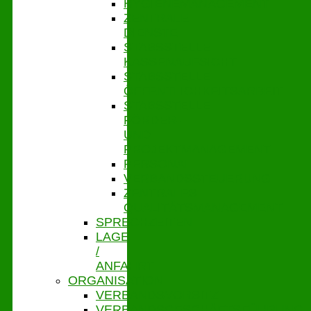
HYGIENEMANAGEMENT
ZENTRALE
DIENSTE
STABSSTELLE
KASSENAUFSICHT
STABSSTELLE
ÖFFENTLICHKEITSARBEIT
STABSSTELLE
FÖRDER-
UND
PROJEKTMANAGEMENT
PERSONAL
VERBANDSSTEUERUNG
ZENTRALES
QUALITÄTSMANAGEMENT
SPRECHZEITEN
LAGE
/
ANFAHRT
ORGANISATION
VERBANDSVORSITZ
VERBANDSGESCHÄFTSFÜHRUNG