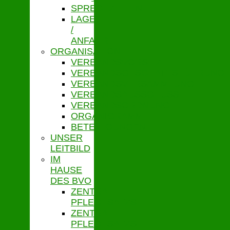
SPRECHZEITEN
LAGE
/
ANFAHRT
ORGANISATION
VERBANDSVORSITZ
VERBANDSGESCHÄFTSFÜHRUNG
VERBANDSVERSAMMLUNG
VERBANDSAUSSCHUSS
VERBANDSORDNUNG
ORGANIGRAMM
BETEILIGUNGEN
UNSER
LEITBILD
IM
HAUSE
DES BVO
ZENTRALE
PFLEGESATZSTELLE
ZENTRALE
PFLEGESATZSTELLE