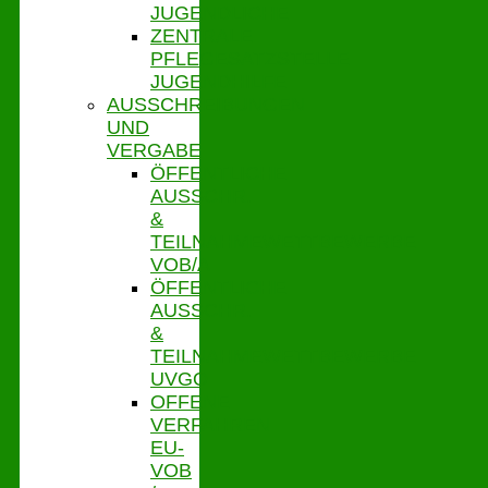
JUGENDLICHE
ZENTRALE
PFLEGESATZSTELLE
JUGENDHILFE
AUSSCHREIBUNGEN
UND
VERGABE
ÖFFENTLICHE
AUSSCHR.
&
TEILNAHMEWETTBEWERBE
VOB/A
ÖFFENTLICHE
AUSSCHR.
&
TEILNAHMEWETTBEWERBE
UVGO
OFFENE
VERFAHREN
EU-
VOB