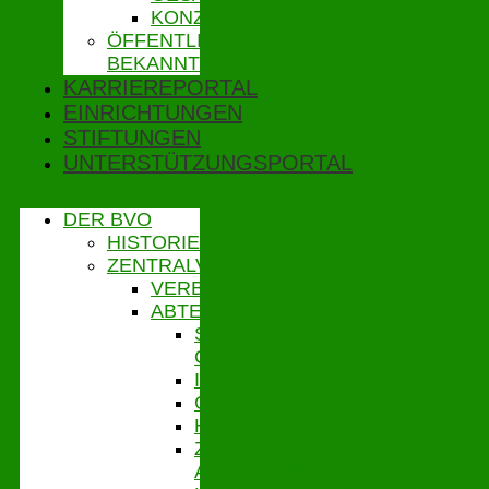
KONZERNBETRIEBSRAT
ÖFFENTLICHE
BEKANNTMACHUNGEN
KARRIEREPORTAL
EINRICHTUNGEN
STIFTUNGEN
UNTERSTÜTZUNGSPORTAL
DER BVO
HISTORIE
ZENTRALVERWALTUNG
VERBANDSGESCHÄFTSFÜHRUNG
ABTEILUNGEN
STABSSTELLE
CONTROLLING
IT
GEBÄUDEMANAGEMENT
HAUSHALT
ZENTRALES
ABRECHNUNGSMANAGEMENT