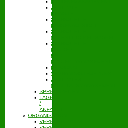
HYGIENEMANAGEMENT
ZENTRALE
DIENSTE
STABSSTELLE
KASSENAUFSICHT
STABSSTELLE
ÖFFENTLICHKEITSARBEIT
STABSSTELLE
FÖRDER-
UND
PROJEKTMANAGEMENT
PERSONAL
VERBANDSSTEUERUNG
ZENTRALES
QUALITÄTSMANAGEMENT
SPRECHZEITEN
LAGE
/
ANFAHRT
ORGANISATION
VERBANDSVORSITZ
VERBANDSGESCHÄFTSFÜHRUNG