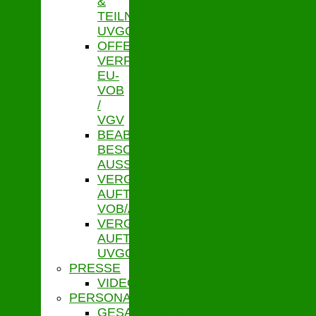
&
TEILNAHMEWETTBEWERBE
UVGO
OFFENE
VERFAHREN
EU-
VOB
/
VGV
BEABSICHTIGTE
BESCHRÄNKTE
AUSSCHR.
VERGEBENE
AUFTRÄGE
VOB/A
VERGEBENE
AUFTRÄGE
UVGO
PRESSE
VIDEOS
PERSONALVERTRETUNG
GESAMTPERSONALRAT