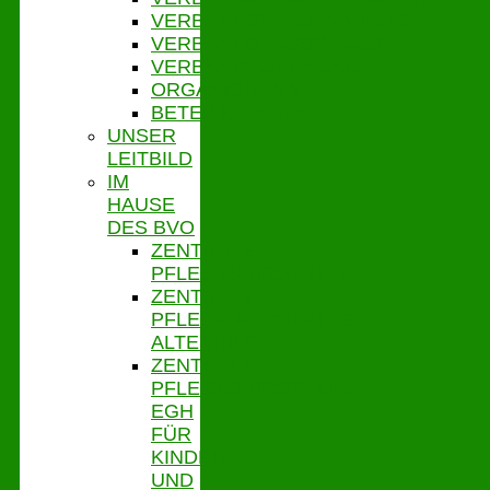
VERBANDSVERSAMMLUNG
VERBANDSAUSSCHUSS
VERBANDSORDNUNG
ORGANIGRAMM
BETEILIGUNGEN
UNSER
LEITBILD
IM
HAUSE
DES BVO
ZENTRALE
PFLEGESATZSTELLE
ZENTRALE
PFLEGESATZSTELLE
ALTENHILFE
ZENTRALE
PFLEGESATZSTELLE
EGH
FÜR
KINDER
UND