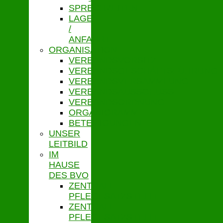
SPRECHZEITEN
LAGE
/
ANFAHRT
ORGANISATION
VERBANDSVORSITZ
VERBANDSGESCHÄFTSFÜHRUNG
VERBANDSVERSAMMLUNG
VERBANDSAUSSCHUSS
VERBANDSORDNUNG
ORGANIGRAMM
BETEILIGUNGEN
UNSER
LEITBILD
IM
HAUSE
DES BVO
ZENTRALE
PFLEGESATZSTELLE
ZENTRALE
PFLEGESATZSTELLE