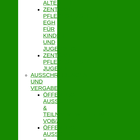
ALTENHILFE
ZENTRALE
PFLEGESATZSTELLE
EGH
FÜR
KINDER
UND
JUGENDLICHE
ZENTRALE
PFLEGESATZSTELLE
JUGENDHILFE
AUSSCHREIBUNGEN
UND
VERGABE
ÖFFENTLICHE
AUSSCHR.
&
TEILNAHMEWETTBEWERBE
VOB/A
ÖFFENTLICHE
AUSSCHR.