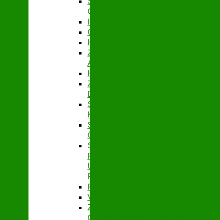
STABSSTELLE
CONTROLLING
IT
GEBÄUDEMANAGEMENT
HAUSHALT
ZENTRALES
ABRECHNUNGSMANAGEMENT
HYGIENEMANAGEMENT
ZENTRALE
DIENSTE
STABSSTELLE
KASSENAUFSICHT
STABSSTELLE
ÖFFENTLICHKEITSARBEIT
STABSSTELLE
FÖRDER-
UND
PROJEKTMANAGEMENT
PERSONAL
VERBANDSSTEUERUNG
ZENTRALES
QUALITÄTSMANAGEMENT