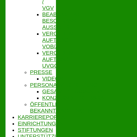
/
VGV
BEABSICHTIGTE
BESCHRÄNKTE
AUSSCHR.
VERGEBENE
AUFTRÄGE
VOB/A
VERGEBENE
AUFTRÄGE
UVGO
PRESSE
VIDEOS
PERSONALVERTRETUNG
GESAMTPERSONALRAT
KONZERNBETRIEBSRAT
ÖFFENTLICHE
BEKANNTMACHUNGEN
KARRIEREPORTAL
EINRICHTUNGEN
STIFTUNGEN
UNTERSTÜTZUNGSPORTAL