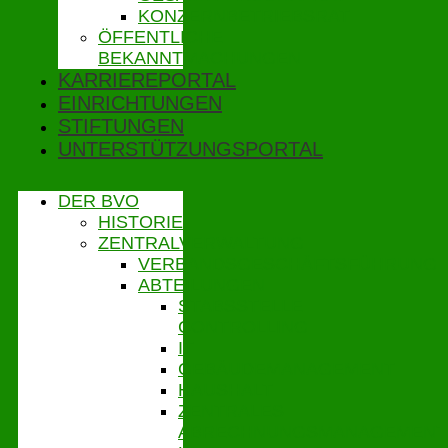
KONZERNBETRIEBSRAT
ÖFFENTLICHE
BEKANNTMACHUNGEN
KARRIEREPORTAL
EINRICHTUNGEN
STIFTUNGEN
UNTERSTÜTZUNGSPORTAL
DER BVO
HISTORIE
ZENTRALVERWALTUNG
VERBANDSGESCHÄFTSFÜHRUNG
ABTEILUNGEN
STABSSTELLE
CONTROLLING
IT
GEBÄUDEMANAGEMENT
HAUSHALT
ZENTRALES
ABRECHNUNGSMANAGEMENT