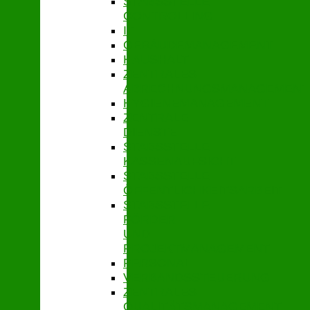
STABSSTELLE
CONTROLLING
IT
GEBÄUDEMANAGEMENT
HAUSHALT
ZENTRALES
ABRECHNUNGSMANAGEMENT
HYGIENEMANAGEMENT
ZENTRALE
DIENSTE
STABSSTELLE
KASSENAUFSICHT
STABSSTELLE
ÖFFENTLICHKEITSARBEIT
STABSSTELLE
FÖRDER-
UND
PROJEKTMANAGEMENT
PERSONAL
VERBANDSSTEUERUNG
ZENTRALES
QUALITÄTSMANAGEMENT