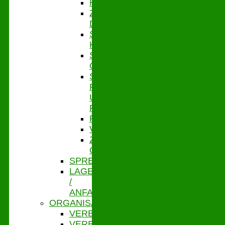
HYGIENEMANAGEMENT
ZENTRALE
DIENSTE
STABSSTELLE
KASSENAUFSICHT
STABSSTELLE
ÖFFENTLICHKEITSARBEIT
STABSSTELLE
FÖRDER-
UND
PROJEKTMANAGEMENT
PERSONAL
VERBANDSSTEUERUNG
ZENTRALES
QUALITÄTSMANAGEMENT
SPRECHZEITEN
LAGE
/
ANFAHRT
ORGANISATION
VERBANDSVORSITZ
VERBANDSGESCHÄFTSFÜHRUNG