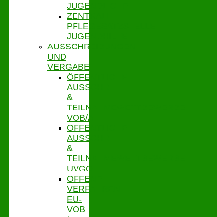
JUGENDLICHE
ZENTRALE
PFLEGESATZSTELLE
JUGENDHILFE
AUSSCHREIBUNGEN
UND
VERGABE
ÖFFENTLICHE
AUSSCHR.
&
TEILNAHMEWETTBEWERBE
VOB/A
ÖFFENTLICHE
AUSSCHR.
&
TEILNAHMEWETTBEWERBE
UVGO
OFFENE
VERFAHREN
EU-
VOB