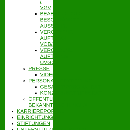
/
VGV
BEABSICHTIGTE
BESCHRÄNKTE
AUSSCHR.
VERGEBENE
AUFTRÄGE
VOB/A
VERGEBENE
AUFTRÄGE
UVGO
PRESSE
VIDEOS
PERSONALVERTRETUNG
GESAMTPERSONALRAT
KONZERNBETRIEBSRAT
ÖFFENTLICHE
BEKANNTMACHUNGEN
KARRIEREPORTAL
EINRICHTUNGEN
STIFTUNGEN
UNTERSTÜTZUNGSPORTAL