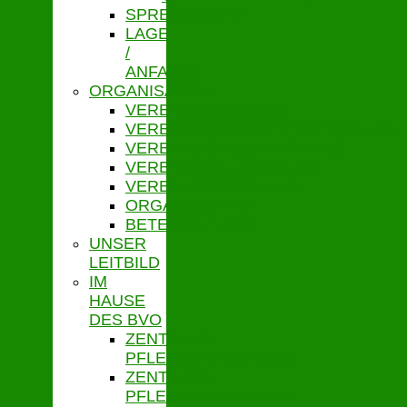
SPRECHZEITEN
LAGE
/
ANFAHRT
ORGANISATION
VERBANDSVORSITZ
VERBANDSGESCHÄFTSFÜHRUNG
VERBANDSVERSAMMLUNG
VERBANDSAUSSCHUSS
VERBANDSORDNUNG
ORGANIGRAMM
BETEILIGUNGEN
UNSER
LEITBILD
IM
HAUSE
DES BVO
ZENTRALE
PFLEGESATZSTELLE
ZENTRALE
PFLEGESATZSTELLE