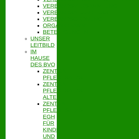
VERBANDSVERSAMMLUNG
VERBANDSAUSSCHUSS
VERBANDSORDNUNG
ORGANIGRAMM
BETEILIGUNGEN
UNSER
LEITBILD
IM
HAUSE
DES BVO
ZENTRALE
PFLEGESATZSTELLE
ZENTRALE
PFLEGESATZSTELLE
ALTENHILFE
ZENTRALE
PFLEGESATZSTELLE
EGH
FÜR
KINDER
UND