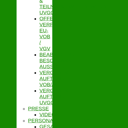
&
TEILNAHMEWETTBEWERBE
UVGO
OFFENE
VERFAHREN
EU-
VOB
/
VGV
BEABSICHTIGTE
BESCHRÄNKTE
AUSSCHR.
VERGEBENE
AUFTRÄGE
VOB/A
VERGEBENE
AUFTRÄGE
UVGO
PRESSE
VIDEOS
PERSONALVERTRETUNG
GESAMTPERSONALRAT