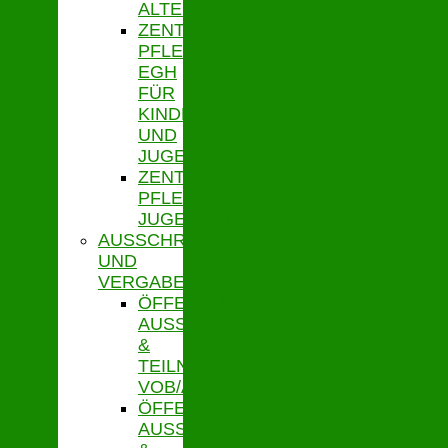
ALTENHILFE
ZENTRALE
PFLEGESATZSTELLE
EGH
FÜR
KINDER
UND
JUGENDLICHE
ZENTRALE
PFLEGESATZSTELLE
JUGENDHILFE
AUSSCHREIBUNGEN
UND
VERGABE
ÖFFENTLICHE
AUSSCHR.
&
TEILNAHMEWETTBEWERBE
VOB/A
ÖFFENTLICHE
AUSSCHR.