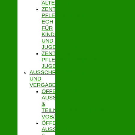
ALTENHILFE
ZENTRALE
PFLEGESATZSTELLE
EGH
FÜR
KINDER
UND
JUGENDLICHE
ZENTRALE
PFLEGESATZSTELLE
JUGENDHILFE
AUSSCHREIBUNGEN
UND
VERGABE
ÖFFENTLICHE
AUSSCHR.
&
TEILNAHMEWETTBEWERBE
VOB/A
ÖFFENTLICHE
AUSSCHR.