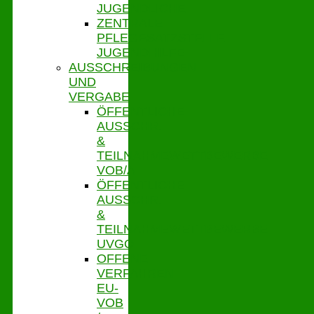
JUGENDLICHE
ZENTRALE
PFLEGESATZSTELLE
JUGENDHILFE
AUSSCHREIBUNGEN
UND
VERGABE
ÖFFENTLICHE
AUSSCHR.
&
TEILNAHMEWETTBEWERBE
VOB/A
ÖFFENTLICHE
AUSSCHR.
&
TEILNAHMEWETTBEWERBE
UVGO
OFFENE
VERFAHREN
EU-
VOB