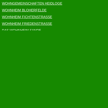
WOHNGEMEINSCHAFTEN HEIDLOGE
WOHNHEIM BLOHERFELDE
WOHNHEIM FICHTENSTRASSE
WOHNHEIM FRIEDENSTRASSE
DAS WOHNHEIM SANDE
WOHN- UND PFLEGEHEIM SANDERBUSCH
SOZIAL. REGIONAL.
ENGAGIERT.
Impressum
Datenschutz
Barrierefreitheit