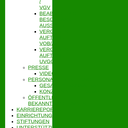
/
VGV
BEABSICHTIGTE
BESCHRÄNKTE
AUSSCHR.
VERGEBENE
AUFTRÄGE
VOB/A
VERGEBENE
AUFTRÄGE
UVGO
PRESSE
VIDEOS
PERSONALVERTRETUNG
GESAMTPERSONALRAT
KONZERNBETRIEBSRAT
ÖFFENTLICHE
BEKANNTMACHUNGEN
KARRIEREPORTAL
EINRICHTUNGEN
STIFTUNGEN
UNTERSTÜTZUNGSPORTAL