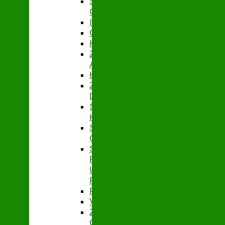
STABSSTELLE
CONTROLLING
IT
GEBÄUDEMANAGEMENT
HAUSHALT
ZENTRALES
ABRECHNUNGSMANAGEMENT
HYGIENEMANAGEMENT
ZENTRALE
DIENSTE
STABSSTELLE
KASSENAUFSICHT
STABSSTELLE
ÖFFENTLICHKEITSARBEIT
STABSSTELLE
FÖRDER-
UND
PROJEKTMANAGEMENT
PERSONAL
VERBANDSSTEUERUNG
ZENTRALES
QUALITÄTSMANAGEMENT