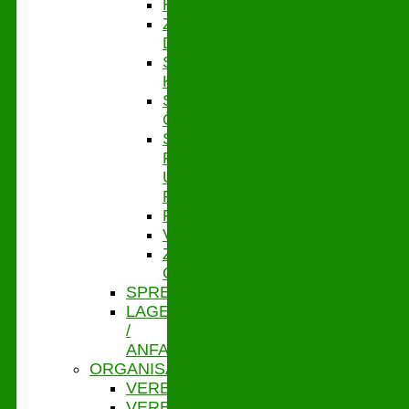
HYGIENEMANAGEMENT
ZENTRALE
DIENSTE
STABSSTELLE
KASSENAUFSICHT
STABSSTELLE
ÖFFENTLICHKEITSARBEIT
STABSSTELLE
FÖRDER-
UND
PROJEKTMANAGEMENT
PERSONAL
VERBANDSSTEUERUNG
ZENTRALES
QUALITÄTSMANAGEMENT
SPRECHZEITEN
LAGE
/
ANFAHRT
ORGANISATION
VERBANDSVORSITZ
VERBANDSGESCHÄFTSFÜHRUNG