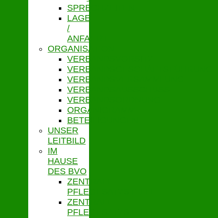
SPRECHZEITEN
LAGE
/
ANFAHRT
ORGANISATION
VERBANDSVORSITZ
VERBANDSGESCHÄFTSFÜHRUNG
VERBANDSVERSAMMLUNG
VERBANDSAUSSCHUSS
VERBANDSORDNUNG
ORGANIGRAMM
BETEILIGUNGEN
UNSER
LEITBILD
IM
HAUSE
DES BVO
ZENTRALE
PFLEGESATZSTELLE
ZENTRALE
PFLEGESATZSTELLE