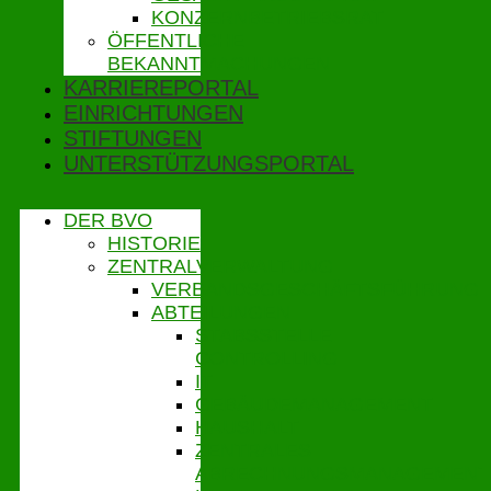
KONZERNBETRIEBSRAT
ÖFFENTLICHE
BEKANNTMACHUNGEN
KARRIEREPORTAL
EINRICHTUNGEN
STIFTUNGEN
UNTERSTÜTZUNGSPORTAL
DER BVO
HISTORIE
ZENTRALVERWALTUNG
VERBANDSGESCHÄFTSFÜHRUNG
ABTEILUNGEN
STABSSTELLE
CONTROLLING
IT
GEBÄUDEMANAGEMENT
HAUSHALT
ZENTRALES
ABRECHNUNGSMANAGEMENT