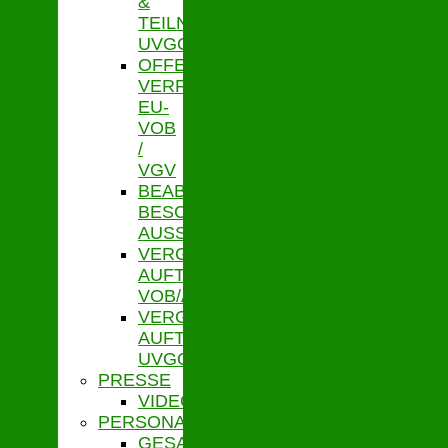
&
TEILNAHMEWETTBEWERBE
UVGO
OFFENE
VERFAHREN
EU-
VOB
/
VGV
BEABSICHTIGTE
BESCHRÄNKTE
AUSSCHR.
VERGEBENE
AUFTRÄGE
VOB/A
VERGEBENE
AUFTRÄGE
UVGO
PRESSE
VIDEOS
PERSONALVERTRETUNG
GESAMTPERSONALRAT