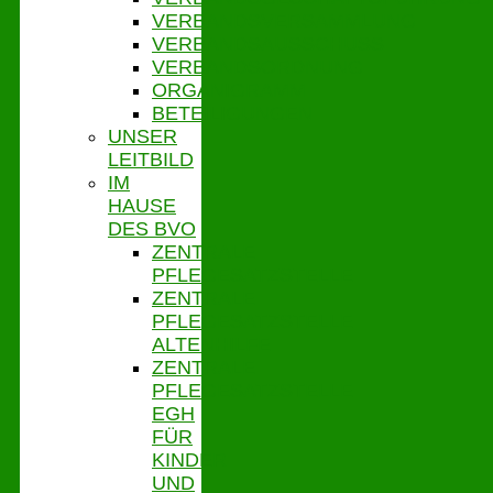
VERBANDSVERSAMMLUNG
VERBANDSAUSSCHUSS
VERBANDSORDNUNG
ORGANIGRAMM
BETEILIGUNGEN
UNSER
LEITBILD
IM
HAUSE
DES BVO
ZENTRALE
PFLEGESATZSTELLE
ZENTRALE
PFLEGESATZSTELLE
ALTENHILFE
ZENTRALE
PFLEGESATZSTELLE
EGH
FÜR
KINDER
UND