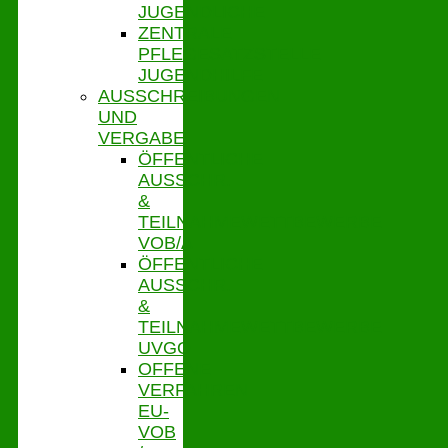
JUGENDLICHE
ZENTRALE
PFLEGESATZSTELLE
JUGENDHILFE
AUSSCHREIBUNGEN
UND
VERGABE
ÖFFENTLICHE
AUSSCHR.
&
TEILNAHMEWETTBEWERBE
VOB/A
ÖFFENTLICHE
AUSSCHR.
&
TEILNAHMEWETTBEWERBE
UVGO
OFFENE
VERFAHREN
EU-
VOB