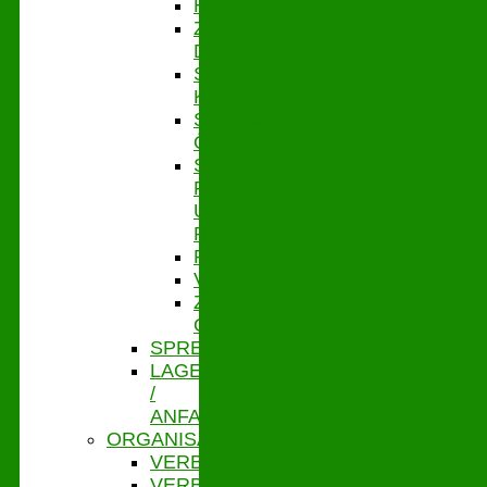
HYGIENEMANAGEMENT
ZENTRALE
DIENSTE
STABSSTELLE
KASSENAUFSICHT
STABSSTELLE
ÖFFENTLICHKEITSARBEIT
STABSSTELLE
FÖRDER-
UND
PROJEKTMANAGEMENT
PERSONAL
VERBANDSSTEUERUNG
ZENTRALES
QUALITÄTSMANAGEMENT
SPRECHZEITEN
LAGE
/
ANFAHRT
ORGANISATION
VERBANDSVORSITZ
VERBANDSGESCHÄFTSFÜHRUNG