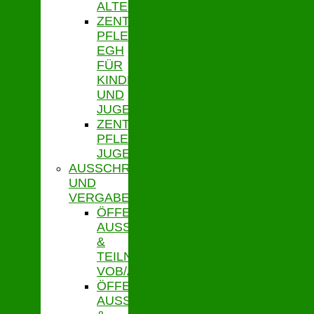
ALTENHILFE
ZENTRALE
PFLEGESATZSTELLE
EGH
FÜR
KINDER
UND
JUGENDLICHE
ZENTRALE
PFLEGESATZSTELLE
JUGENDHILFE
AUSSCHREIBUNGEN
UND
VERGABE
ÖFFENTLICHE
AUSSCHR.
&
TEILNAHMEWETTBEWERBE
VOB/A
ÖFFENTLICHE
AUSSCHR.