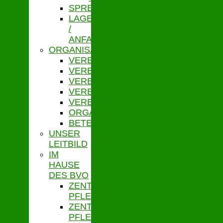
SPRECHZEITEN
LAGE
/
ANFAHRT
ORGANISATION
VERBANDSVORSITZ
VERBANDSGESCHÄFTSFÜHRUNG
VERBANDSVERSAMMLUNG
VERBANDSAUSSCHUSS
VERBANDSORDNUNG
ORGANIGRAMM
BETEILIGUNGEN
UNSER
LEITBILD
IM
HAUSE
DES BVO
ZENTRALE
PFLEGESATZSTELLE
ZENTRALE
PFLEGESATZSTELLE