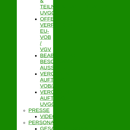
&
TEILNAHMEWETTBEWERBE
UVGO
OFFENE
VERFAHREN
EU-
VOB
/
VGV
BEABSICHTIGTE
BESCHRÄNKTE
AUSSCHR.
VERGEBENE
AUFTRÄGE
VOB/A
VERGEBENE
AUFTRÄGE
UVGO
PRESSE
VIDEOS
PERSONALVERTRETUNG
GESAMTPERSONALRAT