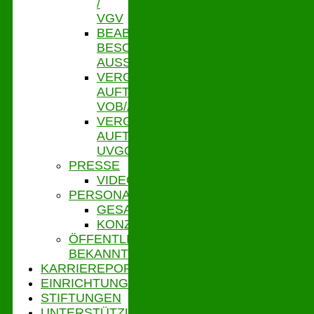
/
VGV
BEABSICHTIGTE
BESCHRÄNKTE
AUSSCHR.
VERGEBENE
AUFTRÄGE
VOB/A
VERGEBENE
AUFTRÄGE
UVGO
PRESSE
VIDEOS
PERSONALVERTRETUNG
GESAMTPERSONALRAT
KONZERNBETRIEBSRAT
ÖFFENTLICHE
BEKANNTMACHUNGEN
KARRIEREPORTAL
EINRICHTUNGEN
STIFTUNGEN
UNTERSTÜTZUNGSPORTAL