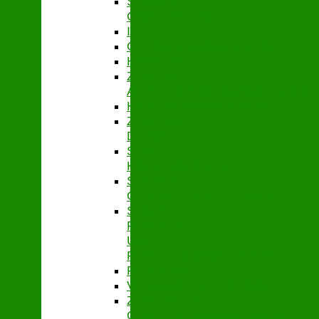
STABSSTELLE
CONTROLLING
IT
GEBÄUDEMANAGEMENT
HAUSHALT
ZENTRALES
ABRECHNUNGSMANAGEMENT
HYGIENEMANAGEMENT
ZENTRALE
DIENSTE
STABSSTELLE
KASSENAUFSICHT
STABSSTELLE
ÖFFENTLICHKEITSARBEIT
STABSSTELLE
FÖRDER-
UND
PROJEKTMANAGEMENT
PERSONAL
VERBANDSSTEUERUNG
ZENTRALES
QUALITÄTSMANAGEMENT