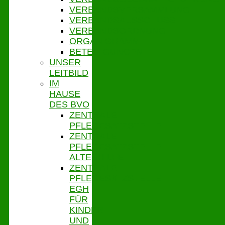
VERBANDSVERSAMMLUNG
VERBANDSAUSSCHUSS
VERBANDSORDNUNG
ORGANIGRAMM
BETEILIGUNGEN
UNSER
LEITBILD
IM
HAUSE
DES BVO
ZENTRALE
PFLEGESATZSTELLE
ZENTRALE
PFLEGESATZSTELLE
ALTENHILFE
ZENTRALE
PFLEGESATZSTELLE
EGH
FÜR
KINDER
UND