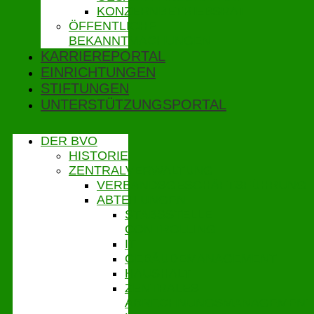
KONZERNBETRIEBSRAT
ÖFFENTLICHE
BEKANNTMACHUNGEN
KARRIEREPORTAL
EINRICHTUNGEN
STIFTUNGEN
UNTERSTÜTZUNGSPORTAL
DER BVO
HISTORIE
ZENTRALVERWALTUNG
VERBANDSGESCHÄFTSFÜHRUNG
ABTEILUNGEN
STABSSTELLE
CONTROLLING
IT
GEBÄUDEMANAGEMENT
HAUSHALT
ZENTRALES
ABRECHNUNGSMANAGEMENT