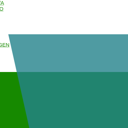
/A
GO
GEN