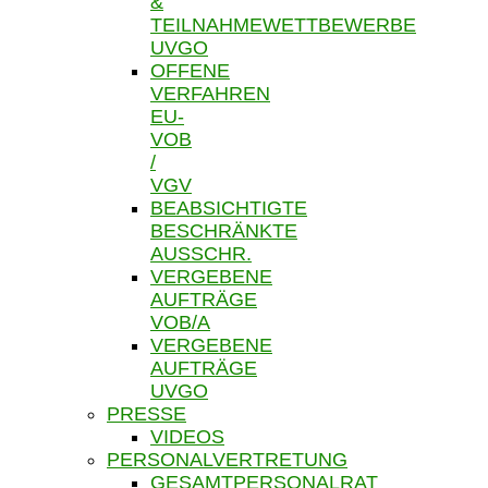
&
TEILNAHMEWETTBEWERBE
UVGO
OFFENE
VERFAHREN
EU-
VOB
/
VGV
BEABSICHTIGTE
BESCHRÄNKTE
AUSSCHR.
VERGEBENE
AUFTRÄGE
VOB/A
VERGEBENE
AUFTRÄGE
UVGO
PRESSE
VIDEOS
PERSONALVERTRETUNG
GESAMTPERSONALRAT