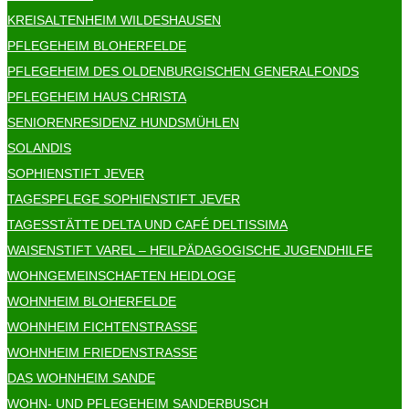
KREISALTENHEIM WILDESHAUSEN
PFLEGEHEIM BLOHERFELDE
PFLEGEHEIM DES OLDENBURGISCHEN GENERALFONDS
PFLEGEHEIM HAUS CHRISTA
SENIORENRESIDENZ HUNDSMÜHLEN
SOLANDIS
SOPHIENSTIFT JEVER
TAGESPFLEGE SOPHIENSTIFT JEVER
TAGESSTÄTTE DELTA UND CAFÉ DELTISSIMA
WAISENSTIFT VAREL – HEILPÄDAGOGISCHE JUGENDHILFE
WOHNGEMEINSCHAFTEN HEIDLOGE
WOHNHEIM BLOHERFELDE
WOHNHEIM FICHTENSTRASSE
WOHNHEIM FRIEDENSTRASSE
DAS WOHNHEIM SANDE
WOHN- UND PFLEGEHEIM SANDERBUSCH