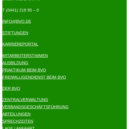
T (0441) 218 95 – 0
INFO@BVO.DE
STIFTUNGEN
KARRIEREPORTAL
MITARBEITERSTIMMEN
AUSBILDUNG
PRAKTIKUM BEIM BVO
FREIWILLIGENDIENST BEIM BVO
DER BVO
ZENTRALVERWALTUNG
VERBANDSGESCHÄFTSFÜHRUNG
ABTEILUNGEN
SPRECHZEITEN
LAGE / ANFAHRT