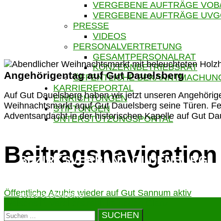
VERGEBENE AUFTRÄGE VOB
VERGEBENE AUFTRÄGE UV
PRESSE
VIDEOS
PERSONALVERTRETUNG
GESAMTPERSONALRAT
KONZERNBETRIEBSRAT
Angehörigentag auf Gut Dauelsberg
ÖFFENTLICHE BEKANNTMACHUN
KARRIEREPORTAL
Auf Gut Dauelsberg haben wir jetzt unseren Angehörige
EINRICHTUNGEN
Weihnachtsmarkt aquf Gut Dauelsberg seine Türen. Fe
STIFTUNGEN
Adventsandacht in der historischen Kapelle auf Gut Da
UNTERSTÜTZUNGSPORTAL
Beitragsnavigation
BEZIRKSVERBAND OLDENBURG
NADORSTER STRASSE 155
Öffentliche Azubis wieder auf Gut Sannum aktiv
26123 OLDENBURG
Waisenstift Varel erstrahlt im neuen Glanz
T (0441) 218 95 – 0