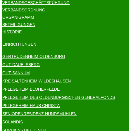
VERBANDSGESCHÄFTSFÜHRUNG
VERBANDSORDNUNG
ORGANIGRAMM
BETEILIGUNGEN
HISTORIE
EINRICHTUNGEN
GERTRUDENHEIM OLDENBURG
GUT DAUELSBERG
GUT SANNUM
KREISALTENHEIM WILDESHAUSEN
PFLEGEHEIM BLOHERFELDE
PFLEGEHEIM DES OLDENBURGISCHEN GENERALFONDS
PFLEGEHEIM HAUS CHRISTA
SENIORENRESIDENZ HUNDSMÜHLEN
SOLANDIS
SOPHIENSTIFT JEVER