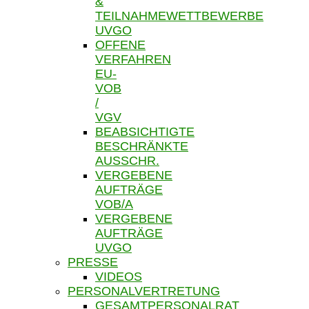
&
TEILNAHMEWETTBEWERBE
UVGO
OFFENE
VERFAHREN
EU-
VOB
/
VGV
BEABSICHTIGTE
BESCHRÄNKTE
AUSSCHR.
VERGEBENE
AUFTRÄGE
VOB/A
VERGEBENE
AUFTRÄGE
UVGO
PRESSE
VIDEOS
PERSONALVERTRETUNG
GESAMTPERSONALRAT