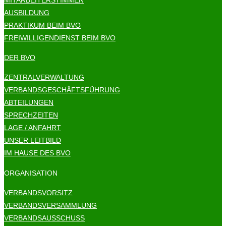
AUSBILDUNG
PRAKTIKUM BEIM BVO
FREIWILLIGENDIENST BEIM BVO
DER BVO
ZENTRALVERWALTUNG
VERBANDSGESCHÄFTSFÜHRUNG
ABTEILUNGEN
SPRECHZEITEN
LAGE / ANFAHRT
UNSER LEITBILD
IM HAUSE DES BVO
ORGANISATION
VERBANDSVORSITZ
VERBANDSVERSAMMLUNG
VERBANDSAUSSCHUSS