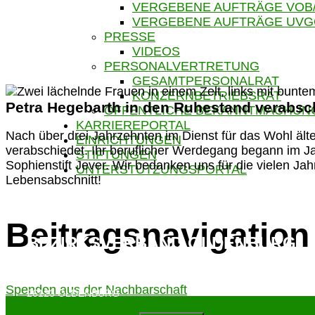
VERGEBENE AUFTRÄGE VOB
VERGEBENE AUFTRÄGE UV
PRESSE
VIDEOS
PERSONALVERTRETUNG
GESAMTPERSONALRAT
KONZERNBETRIEBSRAT
Petra Hegebarth in den Ruhestand verabsc
ÖFFENTLICHE BEKANNTMACHUN
KARRIEREPORTAL
Nach über drei Jahrzehnten im Dienst für das Wohl ält
EINRICHTUNGEN
verabschiedet. Ihr beruflicher Werdegang begann im 
STIFTUNGEN
Sophienstift Jever. Wir bedanken uns für die vielen J
UNTERSTÜTZUNGSPORTAL
Lebensabschnitt!
Beitragsnavigation
BEZIRKSVERBAND OLDENBURG
NADORSTER STRASSE 155
Spenden aus der Nachbarschaft
26123 OLDENBURG
Spendenübergabe