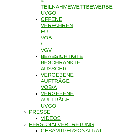
&
TEILNAHMEWETTBEWERBE
UVGO
OFFENE
VERFAHREN
EU-
VOB
/
VGV
BEABSICHTIGTE
BESCHRÄNKTE
AUSSCHR.
VERGEBENE
AUFTRÄGE
VOB/A
VERGEBENE
AUFTRÄGE
UVGO
PRESSE
VIDEOS
PERSONALVERTRETUNG
GESAMTPERSONALRAT