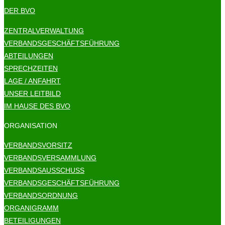
DER BVO
ZENTRALVERWALTUNG
VERBANDSGESCHÄFTSFÜHRUNG
ABTEILUNGEN
SPRECHZEITEN
LAGE / ANFAHRT
UNSER LEITBILD
IM HAUSE DES BVO
ORGANISATION
VERBANDSVORSITZ
VERBANDSVERSAMMLUNG
VERBANDSAUSSCHUSS
VERBANDSGESCHÄFTSFÜHRUNG
VERBANDSORDNUNG
ORGANIGRAMM
BETEILIGUNGEN