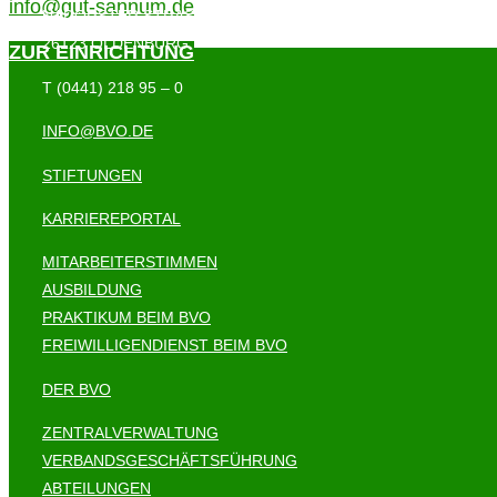
info@gut-sannum.de
NADORSTER STRASSE 155
26123 OLDENBURG
ZUR EINRICHTUNG
T (0441) 218 95 – 0
INFO@BVO.DE
STIFTUNGEN
KARRIEREPORTAL
MITARBEITERSTIMMEN
AUSBILDUNG
PRAKTIKUM BEIM BVO
FREIWILLIGENDIENST BEIM BVO
DER BVO
ZENTRALVERWALTUNG
VERBANDSGESCHÄFTSFÜHRUNG
ABTEILUNGEN