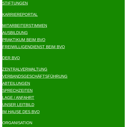
STIFTUNGEN
KARRIEREPORTAL
MITARBEITERSTIMMEN
AUSBILDUNG
PRAKTIKUM BEIM BVO
FREIWILLIGENDIENST BEIM BVO
DER BVO
ZENTRALVERWALTUNG
VERBANDSGESCHÄFTSFÜHRUNG
ABTEILUNGEN
SPRECHZEITEN
LAGE / ANFAHRT
UNSER LEITBILD
IM HAUSE DES BVO
ORGANISATION