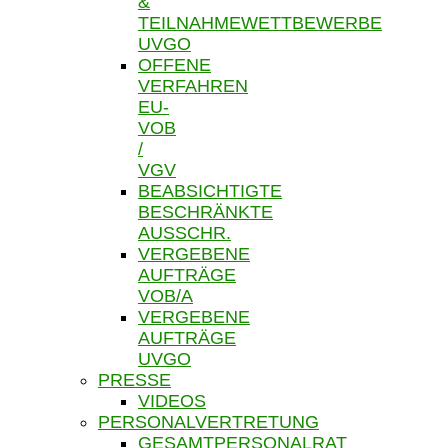
&
TEILNAHMEWETTBEWERBE
UVGO
OFFENE
VERFAHREN
EU-
VOB
/
VGV
BEABSICHTIGTE
BESCHRÄNKTE
AUSSCHR.
VERGEBENE
AUFTRÄGE
VOB/A
VERGEBENE
AUFTRÄGE
UVGO
PRESSE
VIDEOS
PERSONALVERTRETUNG
GESAMTPERSONALRAT