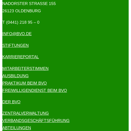
NADORSTER STRASSE 155
26123 OLDENBURG
T (0441) 218 95 – 0
INFO@BVO.DE
STIFTUNGEN
KARRIEREPORTAL
MITARBEITERSTIMMEN
AUSBILDUNG
PRAKTIKUM BEIM BVO
FREIWILLIGENDIENST BEIM BVO
DER BVO
ZENTRALVERWALTUNG
VERBANDSGESCHÄFTSFÜHRUNG
ABTEILUNGEN