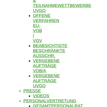
&
TEILNAHMEWETTBEWERBE
UVGO
OFFENE
VERFAHREN
EU-
VOB
/
VGV
BEABSICHTIGTE
BESCHRÄNKTE
AUSSCHR.
VERGEBENE
AUFTRÄGE
VOB/A
VERGEBENE
AUFTRÄGE
UVGO
PRESSE
VIDEOS
PERSONALVERTRETUNG
GESAMTPERSONALRAT