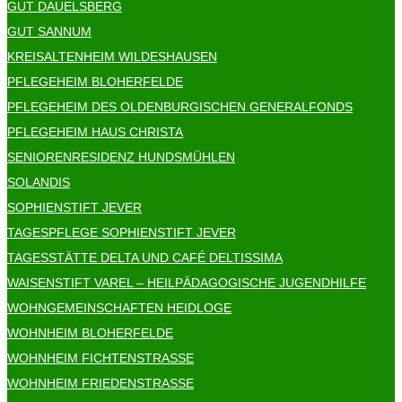
GUT DAUELSBERG
GUT SANNUM
KREISALTENHEIM WILDESHAUSEN
PFLEGEHEIM BLOHERFELDE
PFLEGEHEIM DES OLDENBURGISCHEN GENERALFONDS
PFLEGEHEIM HAUS CHRISTA
SENIORENRESIDENZ HUNDSMÜHLEN
SOLANDIS
SOPHIENSTIFT JEVER
TAGESPFLEGE SOPHIENSTIFT JEVER
TAGESSTÄTTE DELTA UND CAFÉ DELTISSIMA
WAISENSTIFT VAREL – HEILPÄDAGOGISCHE JUGENDHILFE
WOHNGEMEINSCHAFTEN HEIDLOGE
WOHNHEIM BLOHERFELDE
WOHNHEIM FICHTENSTRASSE
WOHNHEIM FRIEDENSTRASSE