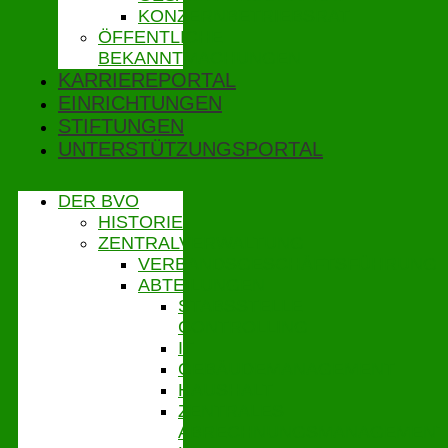
KONZERNBETRIEBSRAT
ÖFFENTLICHE
BEKANNTMACHUNGEN
KARRIEREPORTAL
EINRICHTUNGEN
STIFTUNGEN
UNTERSTÜTZUNGSPORTAL
DER BVO
HISTORIE
ZENTRALVERWALTUNG
VERBANDSGESCHÄFTSFÜHRUNG
ABTEILUNGEN
STABSSTELLE
CONTROLLING
IT
GEBÄUDEMANAGEMENT
HAUSHALT
ZENTRALES
ABRECHNUNGSMANAGEMENT