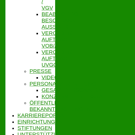
/
VGV
BEABSICHTIGTE
BESCHRÄNKTE
AUSSCHR.
VERGEBENE
AUFTRÄGE
VOB/A
VERGEBENE
AUFTRÄGE
UVGO
PRESSE
VIDEOS
PERSONALVERTRETUNG
GESAMTPERSONALRAT
KONZERNBETRIEBSRAT
ÖFFENTLICHE
BEKANNTMACHUNGEN
KARRIEREPORTAL
EINRICHTUNGEN
STIFTUNGEN
UNTERSTÜTZUNGSPORTAL