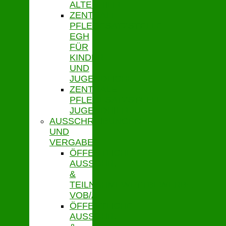
ALTENHILFE
ZENTRALE
PFLEGESATZSTELLE
EGH
FÜR
KINDER
UND
JUGENDLICHE
ZENTRALE
PFLEGESATZSTELLE
JUGENDHILFE
AUSSCHREIBUNGEN
UND
VERGABE
ÖFFENTLICHE
AUSSCHR.
&
TEILNAHMEWETTBEWERBE
VOB/A
ÖFFENTLICHE
AUSSCHR.