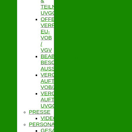
&
TEILNAHMEWETTBEWERBE
UVGO
OFFENE
VERFAHREN
EU-
VOB
/
VGV
BEABSICHTIGTE
BESCHRÄNKTE
AUSSCHR.
VERGEBENE
AUFTRÄGE
VOB/A
VERGEBENE
AUFTRÄGE
UVGO
PRESSE
VIDEOS
PERSONALVERTRETUNG
GESAMTPERSONALRAT