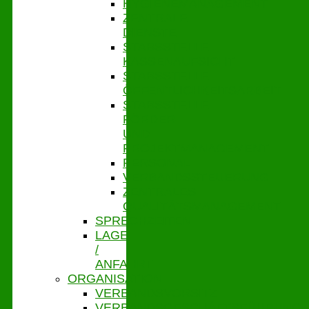
HYGIENEMANAGEMENT
ZENTRALE
DIENSTE
STABSSTELLE
KASSENAUFSICHT
STABSSTELLE
ÖFFENTLICHKEITSARBEIT
STABSSTELLE
FÖRDER-
UND
PROJEKTMANAGEMENT
PERSONAL
VERBANDSSTEUERUNG
ZENTRALES
QUALITÄTSMANAGEMENT
SPRECHZEITEN
LAGE
/
ANFAHRT
ORGANISATION
VERBANDSVORSITZ
VERBANDSGESCHÄFTSFÜHRUNG