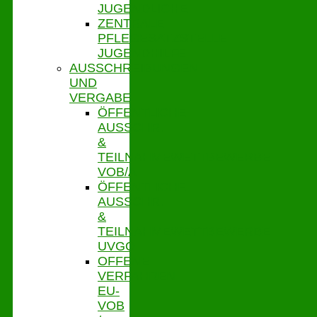
JUGENDLICHE
ZENTRALE
PFLEGESATZSTELLE
JUGENDHILFE
AUSSCHREIBUNGEN
UND
VERGABE
ÖFFENTLICHE
AUSSCHR.
&
TEILNAHMEWETTBEWERBE
VOB/A
ÖFFENTLICHE
AUSSCHR.
&
TEILNAHMEWETTBEWERBE
UVGO
OFFENE
VERFAHREN
EU-
VOB