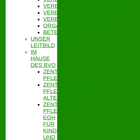
VERBANDSVERSAMMLUNG
VERBANDSAUSSCHUSS
VERBANDSORDNUNG
ORGANIGRAMM
BETEILIGUNGEN
UNSER
LEITBILD
IM
HAUSE
DES BVO
ZENTRALE
PFLEGESATZSTELLE
ZENTRALE
PFLEGESATZSTELLE
ALTENHILFE
ZENTRALE
PFLEGESATZSTELLE
EGH
FÜR
KINDER
UND