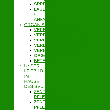
SPRECHZEITEN
LAGE
/
ANFAHRT
ORGANISATION
VERBANDSVORSITZ
VERBANDSGESCHÄFTSFÜHRUNG
VERBANDSVERSAMMLUNG
VERBANDSAUSSCHUSS
VERBANDSORDNUNG
ORGANIGRAMM
BETEILIGUNGEN
UNSER
LEITBILD
IM
HAUSE
DES BVO
ZENTRALE
PFLEGESATZSTELLE
ZENTRALE
PFLEGESATZSTELLE