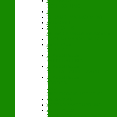
STABSSTELLE
CONTROLLING
IT
GEBÄUDEMANAGEMENT
HAUSHALT
ZENTRALES
ABRECHNUNGSMANAGEMENT
HYGIENEMANAGEMENT
ZENTRALE
DIENSTE
STABSSTELLE
KASSENAUFSICHT
STABSSTELLE
ÖFFENTLICHKEITSARBEIT
STABSSTELLE
FÖRDER-
UND
PROJEKTMANAGEMENT
PERSONAL
VERBANDSSTEUERUNG
ZENTRALES
QUALITÄTSMANAGEMENT