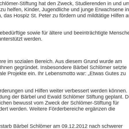
chlömer-Stiftung hat den Zweck, Studierenden in und u
u helfen, Kinder, Jugendliche und junge Erwachsene in
 das Hospiz St. Peter zu fördern und mildtätige Hilfen a
ebedürftige sowie für ältere und beeinträchtigte Mensch
nterstützt werden.
ahre im sozialen Bereich. Aus diesem Grund wurde am
n Ihnen gegründet. Insbesondere Bärbel Schlömer setzte
iale Projekte ein. Ihr Lebensmotto war: „Etwas Gutes zu
derungen und Hilfen weiter verbessert werden können.
dung der Bärbel und Ewald Schlömer Stiftung geplant. D
reichen bewusst vom Zweck der Schlömer-Stiftung für
rdert werden. Weitere Förderbereiche ergänzen die
erstarb Bärbel Schlömer am 09.12.2012 nach schwerer