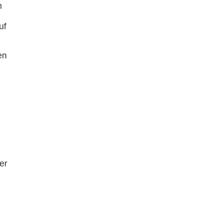
m
uf
en
er