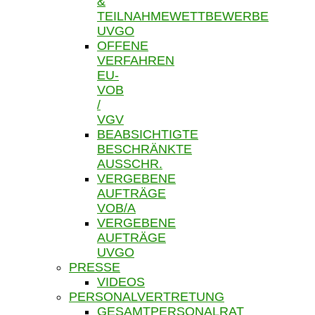
&
TEILNAHMEWETTBEWERBE
UVGO
OFFENE
VERFAHREN
EU-
VOB
/
VGV
BEABSICHTIGTE
BESCHRÄNKTE
AUSSCHR.
VERGEBENE
AUFTRÄGE
VOB/A
VERGEBENE
AUFTRÄGE
UVGO
PRESSE
VIDEOS
PERSONALVERTRETUNG
GESAMTPERSONALRAT