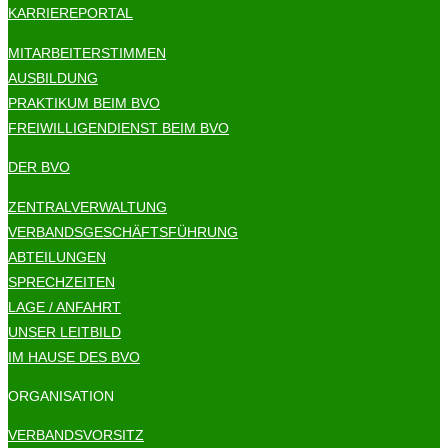
KARRIEREPORTAL
MITARBEITERSTIMMEN
AUSBILDUNG
PRAKTIKUM BEIM BVO
FREIWILLIGENDIENST BEIM BVO
DER BVO
ZENTRALVERWALTUNG
VERBANDSGESCHÄFTSFÜHRUNG
ABTEILUNGEN
SPRECHZEITEN
LAGE / ANFAHRT
UNSER LEITBILD
IM HAUSE DES BVO
ORGANISATION
VERBANDSVORSITZ