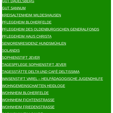
GUT DAUELSBERG
GUT SANNUM
KREISALTENHEIM WILDESHAUSEN
PFLEGEHEIM BLOHERFELDE
PFLEGEHEIM DES OLDENBURGISCHEN GENERALFONDS
PFLEGEHEIM HAUS CHRISTA
SENIORENRESIDENZ HUNDSMÜHLEN
SOLANDIS
SOPHIENSTIFT JEVER
TAGESPFLEGE SOPHIENSTIFT JEVER
TAGESSTÄTTE DELTA UND CAFÉ DELTISSIMA
WAISENSTIFT VAREL – HEILPÄDAGOGISCHE JUGENDHILFE
WOHNGEMEINSCHAFTEN HEIDLOGE
WOHNHEIM BLOHERFELDE
WOHNHEIM FICHTENSTRASSE
WOHNHEIM FRIEDENSTRASSE