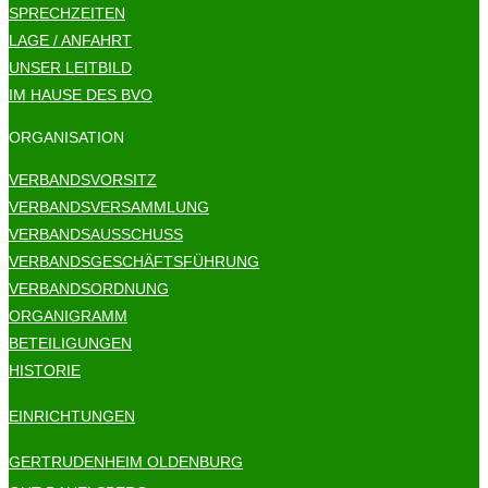
SPRECHZEITEN
LAGE / ANFAHRT
UNSER LEITBILD
IM HAUSE DES BVO
ORGANISATION
VERBANDSVORSITZ
VERBANDSVERSAMMLUNG
VERBANDSAUSSCHUSS
VERBANDSGESCHÄFTSFÜHRUNG
VERBANDSORDNUNG
ORGANIGRAMM
BETEILIGUNGEN
HISTORIE
EINRICHTUNGEN
GERTRUDENHEIM OLDENBURG