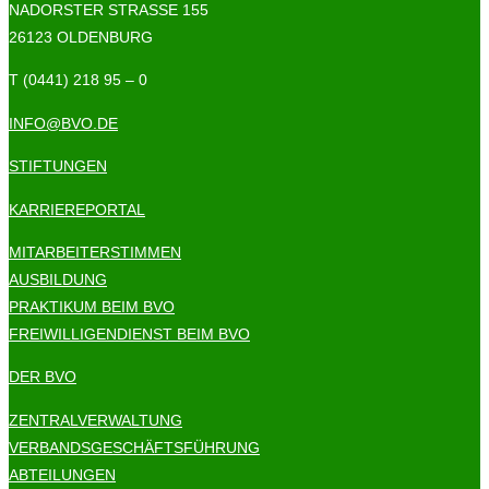
NADORSTER STRASSE 155
26123 OLDENBURG
T (0441) 218 95 – 0
INFO@BVO.DE
STIFTUNGEN
KARRIEREPORTAL
MITARBEITERSTIMMEN
AUSBILDUNG
PRAKTIKUM BEIM BVO
FREIWILLIGENDIENST BEIM BVO
DER BVO
ZENTRALVERWALTUNG
VERBANDSGESCHÄFTSFÜHRUNG
ABTEILUNGEN