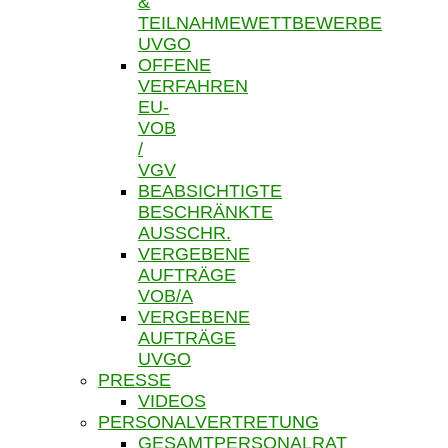
&
TEILNAHMEWETTBEWERBE
UVGO
OFFENE
VERFAHREN
EU-
VOB
/
VGV
BEABSICHTIGTE
BESCHRÄNKTE
AUSSCHR.
VERGEBENE
AUFTRÄGE
VOB/A
VERGEBENE
AUFTRÄGE
UVGO
PRESSE
VIDEOS
PERSONALVERTRETUNG
GESAMTPERSONALRAT