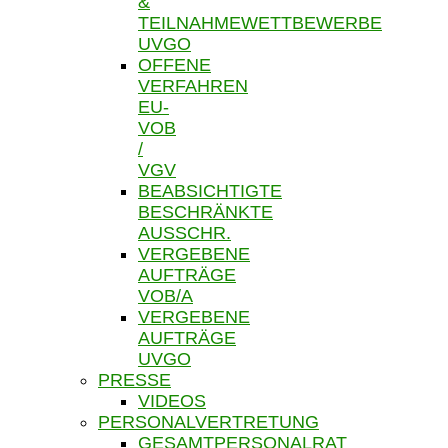
&
TEILNAHMEWETTBEWERBE
UVGO
OFFENE
VERFAHREN
EU-
VOB
/
VGV
BEABSICHTIGTE
BESCHRÄNKTE
AUSSCHR.
VERGEBENE
AUFTRÄGE
VOB/A
VERGEBENE
AUFTRÄGE
UVGO
PRESSE
VIDEOS
PERSONALVERTRETUNG
GESAMTPERSONALRAT