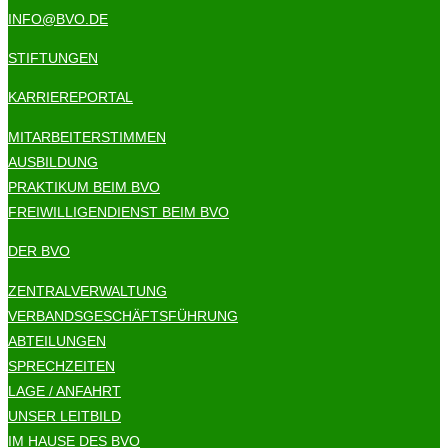
INFO@BVO.DE
STIFTUNGEN
KARRIEREPORTAL
MITARBEITERSTIMMEN
AUSBILDUNG
PRAKTIKUM BEIM BVO
FREIWILLIGENDIENST BEIM BVO
DER BVO
ZENTRALVERWALTUNG
VERBANDSGESCHÄFTSFÜHRUNG
ABTEILUNGEN
SPRECHZEITEN
LAGE / ANFAHRT
UNSER LEITBILD
IM HAUSE DES BVO