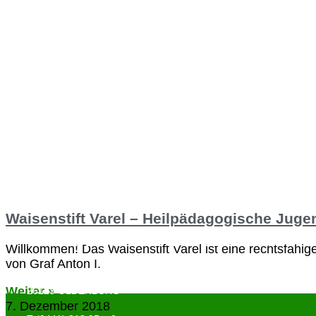
Waisenstift Varel – Heilpädagogische Juge
BEZIRKSVERBAND OLDENBURG
Willkommen! Das Waisenstift Varel ist eine rechtsfähig
von Graf Anton I.
NADORSTER STRASSE 155
Weiter »
26123 OLDENBURG
7. Dezember 2018