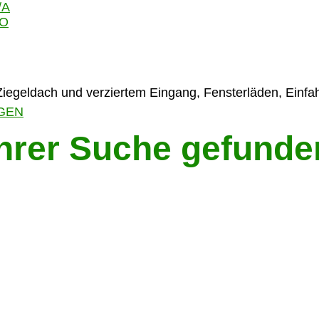
/A
GO
GEN
Ihrer Suche gefunde