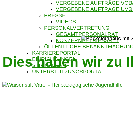
VERGEBENE AUFTRÄGE VOB
VERGEBENE AUFTRÄGE UV
PRESSE
VIDEOS
PERSONALVERTRETUNG
GESAMTPERSONALRAT
KONZERNBETRIEBSRAT
ÖFFENTLICHE BEKANNTMACHUN
KARRIEREPORTAL
Dies haben wir zu 
EINRICHTUNGEN
STIFTUNGEN
UNTERSTÜTZUNGSPORTAL