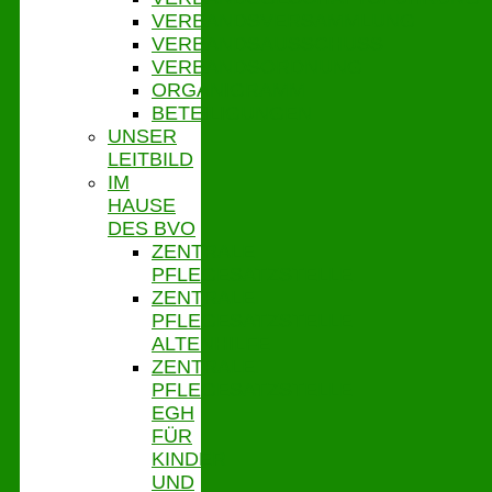
VERBANDSVERSAMMLUNG
VERBANDSAUSSCHUSS
VERBANDSORDNUNG
ORGANIGRAMM
BETEILIGUNGEN
UNSER
LEITBILD
IM
HAUSE
DES BVO
ZENTRALE
PFLEGESATZSTELLE
ZENTRALE
PFLEGESATZSTELLE
ALTENHILFE
ZENTRALE
PFLEGESATZSTELLE
EGH
FÜR
KINDER
UND