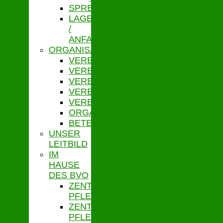
SPRECHZEITEN
LAGE
/
ANFAHRT
ORGANISATION
VERBANDSVORSITZ
VERBANDSGESCHÄFTSFÜHRUNG
VERBANDSVERSAMMLUNG
VERBANDSAUSSCHUSS
VERBANDSORDNUNG
ORGANIGRAMM
BETEILIGUNGEN
UNSER
LEITBILD
IM
HAUSE
DES BVO
ZENTRALE
PFLEGESATZSTELLE
ZENTRALE
PFLEGESATZSTELLE