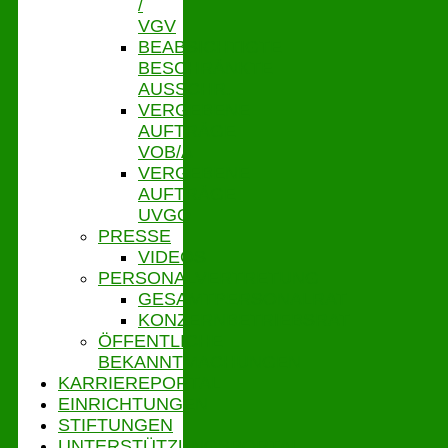
/
VGV
BEABSICHTIGTE
BESCHRÄNKTE
AUSSCHR.
VERGEBENE
AUFTRÄGE
VOB/A
VERGEBENE
AUFTRÄGE
UVGO
PRESSE
VIDEOS
PERSONALVERTRETUNG
GESAMTPERSONALRAT
KONZERNBETRIEBSRAT
ÖFFENTLICHE
BEKANNTMACHUNGEN
KARRIEREPORTAL
EINRICHTUNGEN
STIFTUNGEN
UNTERSTÜTZUNGSPORTAL