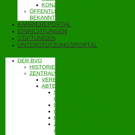
KONZERNBETRIEBSRAT
ÖFFENTLICHE
BEKANNTMACHUNGEN
KARRIEREPORTAL
EINRICHTUNGEN
STIFTUNGEN
UNTERSTÜTZUNGSPORTAL
DER BVO
HISTORIE
ZENTRALVERWALTUNG
VERBANDSGESCHÄFTSFÜHRUNG
ABTEILUNGEN
STABSSTELLE
CONTROLLING
IT
GEBÄUDEMANAGEMENT
HAUSHALT
ZENTRALES
ABRECHNUNGSMANAGEMENT