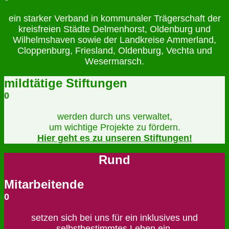
ein starker Verband in kommunaler Trägerschaft der
kreisfreien Städte Delmenhorst, Oldenburg und
Wilhelmshaven sowie der Landkreise Ammerland,
Cloppenburg, Friesland, Oldenburg, Vechta und
Wesermarsch.
mildtätige Stiftungen
0
werden durch uns verwaltet,
um wichtige Projekte zu fördern.
Hier geht es zu unseren Stiftungen!
Rund
Mitarbeitende
0
setzen sich bei uns für ein inklusives und
selbstbestimmtes Leben ein.