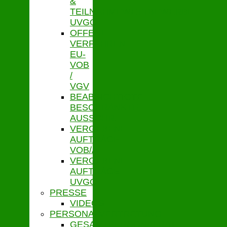
&
TEILNAHMEWETTBEWERBE
UVGO
OFFENE
VERFAHREN
EU-
VOB
/
VGV
BEABSICHTIGTE
BESCHRÄNKTE
AUSSCHR.
VERGEBENE
AUFTRÄGE
VOB/A
VERGEBENE
AUFTRÄGE
UVGO
PRESSE
VIDEOS
PERSONALVERTRETUNG
GESAMTPERSONALRAT