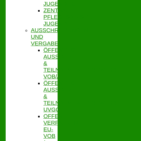
JUGENDLICHE
ZENTRALE
PFLEGESATZSTELLE
JUGENDHILFE
AUSSCHREIBUNGEN
UND
VERGABE
ÖFFENTLICHE
AUSSCHR.
&
TEILNAHMEWETTBEWERBE
VOB/A
ÖFFENTLICHE
AUSSCHR.
&
TEILNAHMEWETTBEWERBE
UVGO
OFFENE
VERFAHREN
EU-
VOB