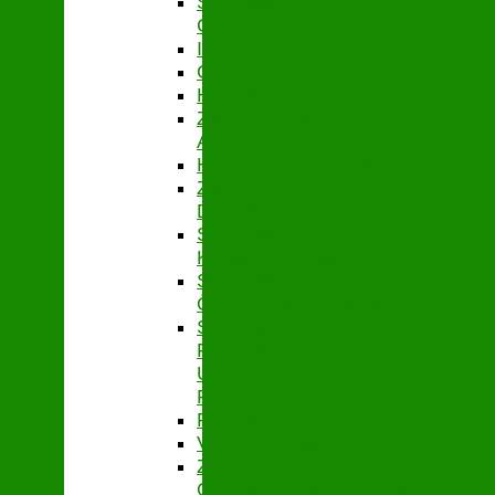
STABSSTELLE
CONTROLLING
IT
GEBÄUDEMANAGEMENT
HAUSHALT
ZENTRALES
ABRECHNUNGSMANAGEMENT
HYGIENEMANAGEMENT
ZENTRALE
DIENSTE
STABSSTELLE
KASSENAUFSICHT
STABSSTELLE
ÖFFENTLICHKEITSARBEIT
STABSSTELLE
FÖRDER-
UND
PROJEKTMANAGEMENT
PERSONAL
VERBANDSSTEUERUNG
ZENTRALES
QUALITÄTSMANAGEMENT