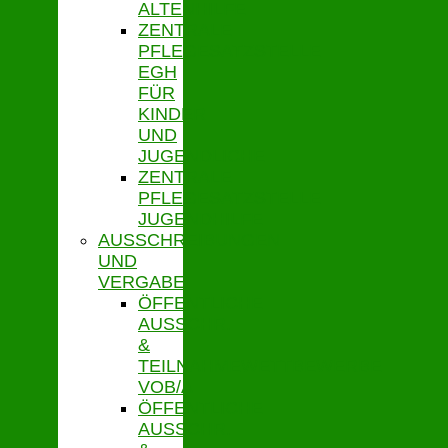
ALTENHILFE
ZENTRALE
PFLEGESATZSTELLE
EGH
FÜR
KINDER
UND
JUGENDLICHE
ZENTRALE
PFLEGESATZSTELLE
JUGENDHILFE
AUSSCHREIBUNGEN
UND
VERGABE
ÖFFENTLICHE
AUSSCHR.
&
TEILNAHMEWETTBEWERBE
VOB/A
ÖFFENTLICHE
AUSSCHR.