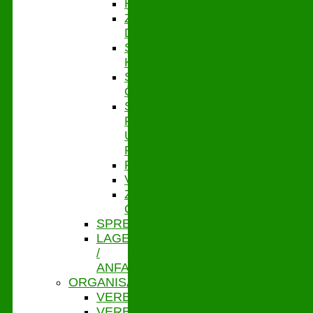
HYGIENEMANAGEMENT
ZENTRALE
DIENSTE
STABSSTELLE
KASSENAUFSICHT
STABSSTELLE
ÖFFENTLICHKEITSARBEIT
STABSSTELLE
FÖRDER-
UND
PROJEKTMANAGEMENT
PERSONAL
VERBANDSSTEUERUNG
ZENTRALES
QUALITÄTSMANAGEMENT
SPRECHZEITEN
LAGE
/
ANFAHRT
ORGANISATION
VERBANDSVORSITZ
VERBANDSGESCHÄFTSFÜHRUNG