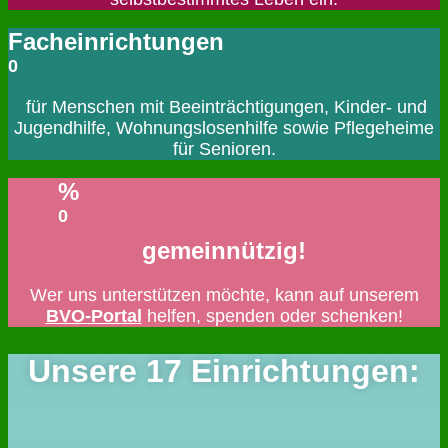
Facheinrichtungen
0
für Menschen mit Beeinträchtigungen, Kinder- und
Jugendhilfe, Wohnungslosenhilfe sowie Pflegeheime
für Senioren.
%
0
gemeinnützig!
Wer uns unterstützen möchte, kann auf unserem
BVO-Portal
helfen, spenden oder schenken!
Unsere 17 Einrichtungen: