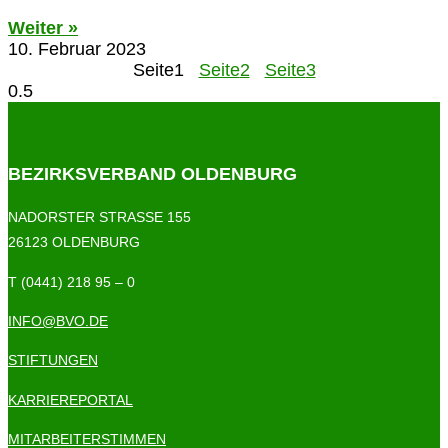
Weiter »
10. Februar 2023
Seite
1
Seite
2
Seite
3
BEZIRKSVERBAND OLDENBURG
NADORSTER STRASSE 155
26123 OLDENBURG
T (0441) 218 95 – 0
INFO@BVO.DE
STIFTUNGEN
KARRIEREPORTAL
MITARBEITERSTIMMEN