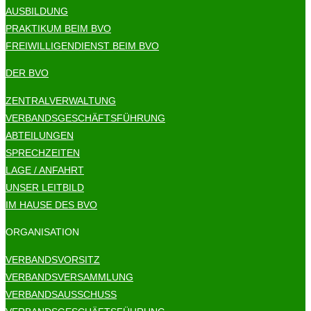
AUSBILDUNG
PRAKTIKUM BEIM BVO
FREIWILLIGENDIENST BEIM BVO
DER BVO
ZENTRALVERWALTUNG
VERBANDSGESCHÄFTSFÜHRUNG
ABTEILUNGEN
SPRECHZEITEN
LAGE / ANFAHRT
UNSER LEITBILD
IM HAUSE DES BVO
ORGANISATION
VERBANDSVORSITZ
VERBANDSVERSAMMLUNG
VERBANDSAUSSCHUSS