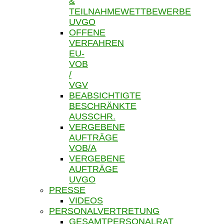
&
TEILNAHMEWETTBEWERBE
UVGO
OFFENE
VERFAHREN
EU-
VOB
/
VGV
BEABSICHTIGTE
BESCHRÄNKTE
AUSSCHR.
VERGEBENE
AUFTRÄGE
VOB/A
VERGEBENE
AUFTRÄGE
UVGO
PRESSE
VIDEOS
PERSONALVERTRETUNG
GESAMTPERSONALRAT